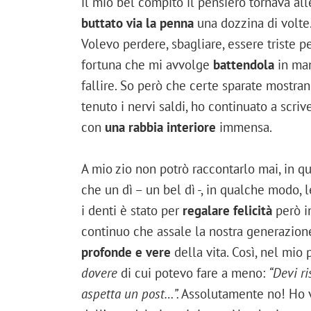
il mio bel compito il pensiero tornava all
buttato via la penna
una dozzina di volte
Volevo perdere, sbagliare, essere triste 
fortuna che mi avvolge
battendola
in man
fallire. So però che certe sparate mostran
tenuto i nervi saldi, ho continuato a scri
con
una rabbia interiore
immensa.
A mio zio non potrò raccontarlo mai, in q
che un dì – un bel dì -, in qualche modo,
i denti è stato per
regalare felicità
però i
continuo che assale la nostra generazione 
profonde e vere
della vita. Così, nel mio
dovere
di cui potevo fare a meno:
“Devi ri
aspetta un post…”.
Assolutamente no! Ho vis