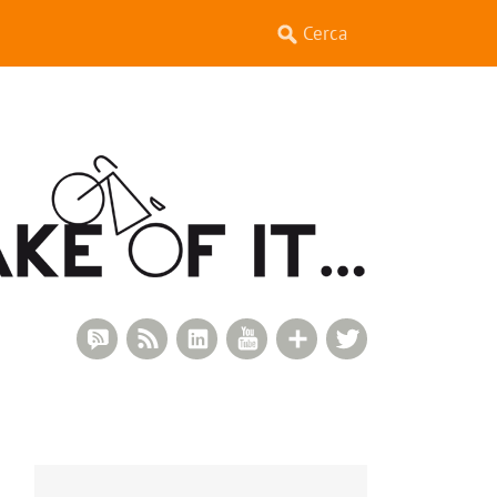
RSS Comments
RSS Feed
LinkedIn
YouTube
Google+
Twitter