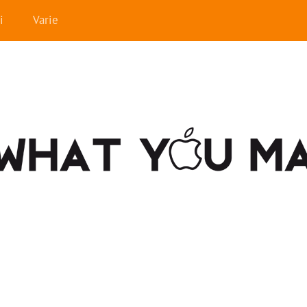
i
Varie