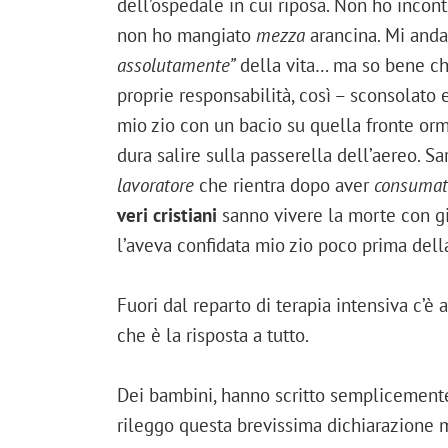
dell’ospedale in cui riposa. Non ho incont
non ho mangiato
mezza
arancina. Mi andav
assolutamente”
della vita… ma so bene c
proprie responsabilità, così – sconsolato 
mio zio con un bacio su quella fronte or
dura salire sulla passerella dell’aereo. Sa
lavoratore
che rientra dopo aver
consumat
veri cristiani
sanno vivere la morte con gio
l’aveva confidata mio zio poco prima dell
Fuori dal reparto di terapia intensiva c’è
che è la risposta a tutto.
Dei bambini, hanno scritto semplicement
rileggo questa brevissima dichiarazione m