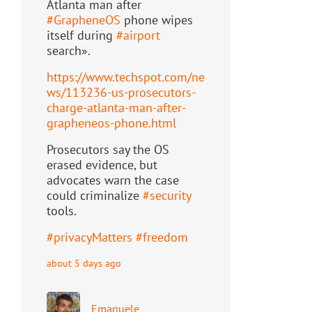
Atlanta man after
#
GrapheneOS
phone wipes
itself during
#
airport
search».
https://www.
techspot.com/ne
ws/113236-us-pr
osecutors-
charge-atlanta-man-after-
grapheneos-phone.html
Prosecutors say the OS
erased evidence, but
advocates warn the case
could criminalize
#
security
tools.
#
privacyMatters
#
freedom
about 5 days ago
Emanuele