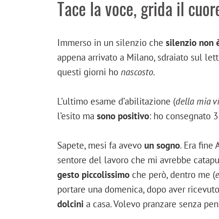
Tace la voce, grida il cuor
Immerso in un silenzio che
silenzio non 
appena arrivato a Milano, sdraiato sul le
questi giorni ho
nascosto
.
L’ultimo esame d’abilitazione (
della mia v
l’esito ma
sono positivo
: ho consegnato 3 
Sapete, mesi fa avevo
un sogno
. Era fine
sentore del lavoro che mi avrebbe catapul
gesto piccolissimo
che però, dentro me (
e
portare una domenica, dopo aver ricevuto 
dolcini
a casa. Volevo pranzare senza pens