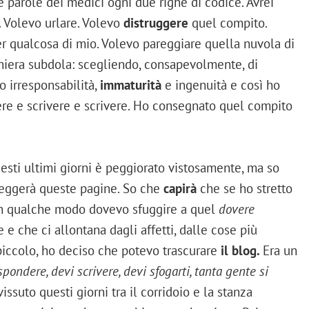
e parole dei medici ogni due righe di codice. Avrei
. Volevo urlare. Volevo
distruggere
quel compito.
per qualcosa di mio. Volevo pareggiare quella nuvola di
iera subdola: scegliendo, consapevolmente, di
o irresponsabilità,
immaturità
e ingenuità e così ho
vere e scrivere e scrivere. Ho consegnato quel compito
uesti ultimi giorni è peggiorato vistosamente, ma so
 leggerà queste pagine. So che
capirà
che se ho stretto
n qualche modo dovevo sfuggire a quel
dovere
e che ci allontana dagli affetti, dalle cose più
 piccolo, ho deciso che potevo trascurare
il blog.
Era un
spondere, devi scrivere, devi sfogarti, tanta gente si
suto questi giorni tra il corridoio e la stanza