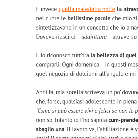
E invece
quella maledetta notte
ha
strav
nel cuore le
bellissime parole
che mio z
sintetizzavano in un concetto che io ama
Dovevo riuscirci –
addirittura
– attraverso
E io riconosco tutt’ora
la bellezza di que
comprarli. Ogni domenica – in questi mesi
quel negozio di dolciumi all’angolo e mi 
Anni fa, mia sorella scriveva un po’ dovu
che, forse, qualsiasi adolescente in piena 
“Come si può essere vivi e felici se non lo 
non so. Intanto io l’ho saputa
cum-prende
sbaglio una
. Il lavoro va, l’abilitazione è