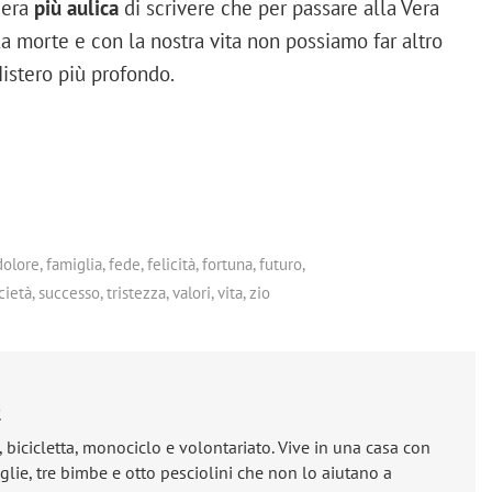
iera
più aulica
di scrivere che per passare alla Vera
 la morte e con la nostra vita non possiamo far altro
istero più profondo.
dolore
,
famiglia
,
fede
,
felicità
,
fortuna
,
futuro
,
cietà
,
successo
,
tristezza
,
valori
,
vita
,
zio
e
, bicicletta, monociclo e volontariato. Vive in una casa con
lie, tre bimbe e otto pesciolini che non lo aiutano a