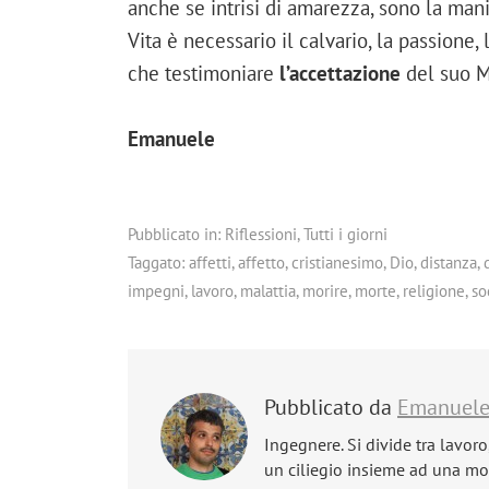
anche se intrisi di amarezza, sono la man
Vita è necessario il calvario, la passione,
che testimoniare
l’accettazione
del suo M
Emanuele
Pubblicato in:
Riflessioni
,
Tutti i giorni
Taggato:
affetti
,
affetto
,
cristianesimo
,
Dio
,
distanza
,
impegni
,
lavoro
,
malattia
,
morire
,
morte
,
religione
,
so
Pubblicato da
Emanuel
Ingegnere. Si divide tra lavoro
un ciliegio insieme ad una mog