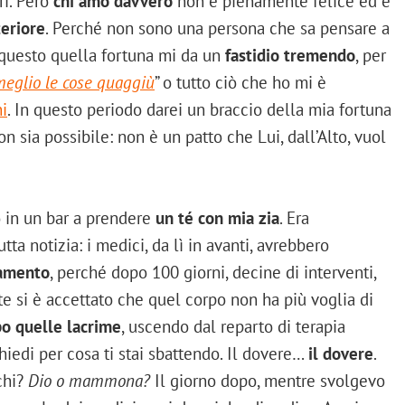
ri. Però
chi amo davvero
non è pienamente felice ed è
teriore
. Perché non sono una persona che sa pensare a
 questo quella fortuna mi da un
fastidio tremendo
, per
 meglio le cose quaggiù
” o tutto ciò che ho mi è
ni
. In questo periodo darei un braccio della mia fortuna
n sia possibile: non è un patto che Lui, dall’Alto, vuol
o in un bar a prendere
un té con mia zia
. Era
tta notizia: i medici, da lì in avanti, avrebbero
namento
, perché dopo 100 giorni, decine di interventi,
te si è accettato che quel corpo non ha più voglia di
o quelle lacrime
, uscendo dal reparto di terapia
chiedi per cosa ti stai sbattendo. Il dovere…
il dovere
.
chi?
Dio o mammona?
Il giorno dopo, mentre svolgevo