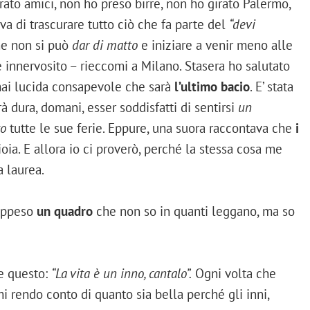
rato amici, non ho preso birre, non ho girato Palermo,
a di trascurare tutto ciò che fa parte del
“devi
he non si può
dar di matto
e iniziare a venir meno alle
e innervosito – rieccomi a Milano. Stasera ho salutato
mai lucida consapevole che sarà
l’ultimo bacio
. E’ stata
rà dura, domani, esser soddisfatti di sentirsi
un
o
tutte le sue ferie. Eppure, una suora raccontava che
i
ia. E allora io ci proverò, perché la stessa cosa me
a laurea.
 appeso
un quadro
che non so in quanti leggano, ma so
e questo:
“La vita è un inno, cantalo”.
Ogni volta che
i rendo conto di quanto sia bella perché gli inni,