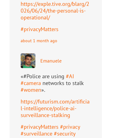
https://
exple.tive.org/blarg/2
026/06/2
4/the-personal-is-
operational/
#
privacyMatters
about 1 month ago
Emanuele
«#Police are using
#
AI
#
camera
networks to stalk
#
women
».
https://
futurism.com/artificia
l-intell
igence/police-ai-
surveillance-stalking
#
privacyMatters
#
privacy
#
surveillance
#
security