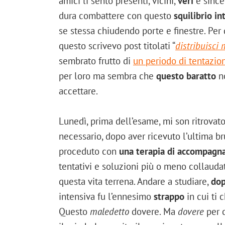
amici li sento presenti, vicini,
veri
e since
dura combattere con questo
squilibrio in
se stessa chiudendo porte e finestre. Per
questo scrivevo post titolati “
distribuisci
sembrato frutto di
un periodo di tentazio
per loro ma sembra che
questo baratto
no
accettare.
Lunedì, prima dell’esame, mi son ritrovat
necessario, dopo aver ricevuto l’ultima bru
proceduto con
una terapia di accompag
tentativi e soluzioni più o meno collauda
questa vita terrena. Andare a studiare,
dop
intensiva fu l’ennesimo
strappo
in cui ti 
Questo
maledetto
dovere. Ma
dovere
per 