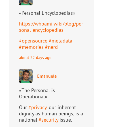
«Personal Encyclopedias»
https://
whoami.wiki/blog/per
sonal-ency
clopedias
#
opensource
#
metadata
#
memories
#
nerd
about 22 days ago
Emanuele
«The Personal is
Operational».
Our
#
privacy
, our inherent
dignity as human beings, is a
national
#
security
issue.