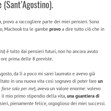
e (Sant’Agostino).
è
, provo a raccogliere parte dei miei pensieri. Sono
tto, Macbook tra le gambe
provo
a dire tutto ciò che in
ita
) è tolto dai pensieri futuri, non ho ancora avuto
ore prima delle 8 previste.
 Agosto, da lì a poco mi sarei laureato e avevo già
tato in una nuova vita così sognavo di poter fare
un
 forse solo per me
), aveva un valore enorme: volevo
il mio primo stipendio della vita,
una guantiera di
ieri, pienamente felice, orgoglioso dei miei successi.