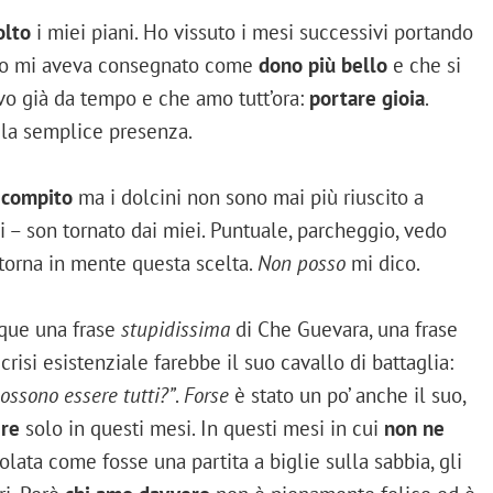
olto
i miei piani. Ho vissuto i mesi successivi portando
io mi aveva consegnato come
dono più bello
e che si
vo già da tempo e che amo tutt’ora:
portare gioia
.
 la semplice presenza.
l compito
ma i dolcini non sono mai più riuscito a
 – son tornato dai miei. Puntuale, parcheggio, vedo
torna in mente questa scelta.
Non posso
mi dico.
nque una frase
stupidissima
di Che Guevara, una frase
crisi esistenziale farebbe il suo cavallo di battaglia:
possono essere tutti?”
.
Forse
è stato un po’ anche il suo,
re
solo in questi mesi. In questi mesi in cui
non ne
 volata come fosse una partita a biglie sulla sabbia, gli