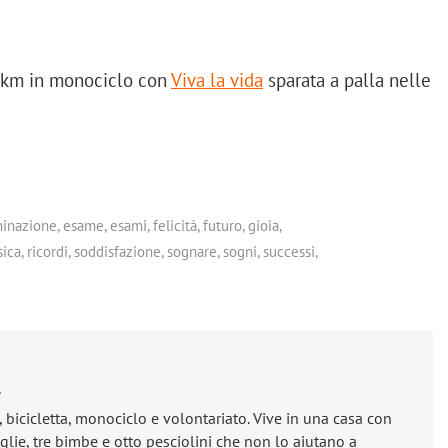
 5km in monociclo con
Viva la vida
sparata a palla nelle
inazione
,
esame
,
esami
,
felicità
,
futuro
,
gioia
,
ica
,
ricordi
,
soddisfazione
,
sognare
,
sogni
,
successi
,
e
, bicicletta, monociclo e volontariato. Vive in una casa con
lie, tre bimbe e otto pesciolini che non lo aiutano a