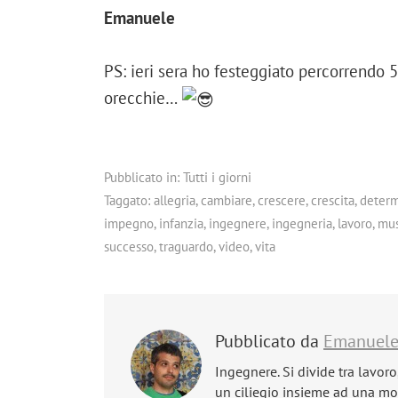
Emanuele
PS: ieri sera ho festeggiato percorrendo
orecchie…
Pubblicato in:
Tutti i giorni
Taggato:
allegria
,
cambiare
,
crescere
,
crescita
,
determ
impegno
,
infanzia
,
ingegnere
,
ingegneria
,
lavoro
,
mus
successo
,
traguardo
,
video
,
vita
Pubblicato da
Emanuel
Ingegnere. Si divide tra lavoro
un ciliegio insieme ad una mog