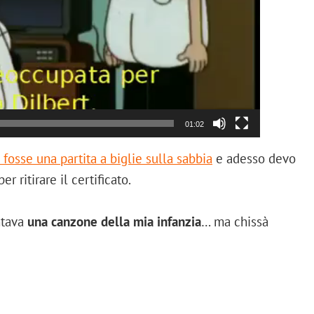
01:02
fosse una partita a biglie sulla sabbia
e adesso devo
r ritirare il certificato.
ntava
una canzone della mia infanzia
… ma chissà