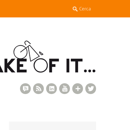
RSS Comments
RSS Feed
LinkedIn
YouTube
Google+
Twitter