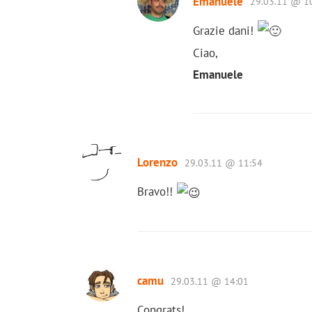
Emanuele
29.03.11 @ 1
Grazie dani!
Ciao,
Emanuele
Lorenzo
29.03.11 @ 11:54
Bravo!!
camu
29.03.11 @ 14:01
Congrats!