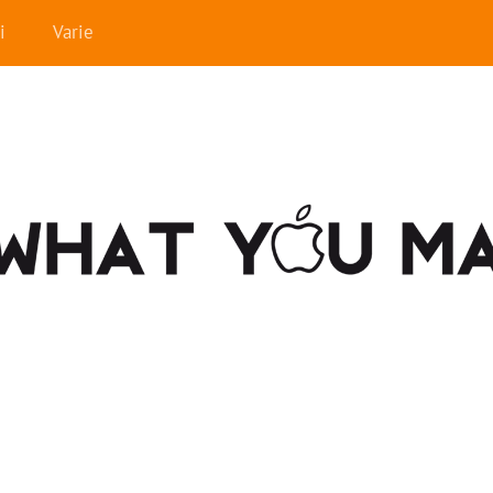
i
Varie