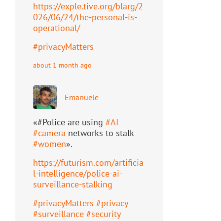
https://
exple.tive.org/blarg/2
026/06/2
4/the-personal-is-
operational/
#
privacyMatters
about 1 month ago
Emanuele
«#Police are using
#
AI
#
camera
networks to stalk
#
women
».
https://
futurism.com/artificia
l-intell
igence/police-ai-
surveillance-stalking
#
privacyMatters
#
privacy
#
surveillance
#
security