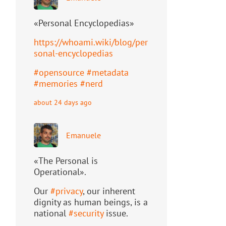
«Personal Encyclopedias»
https://
whoami.wiki/blog/per
sonal-ency
clopedias
#
opensource
#
metadata
#
memories
#
nerd
about 24 days ago
Emanuele
«The Personal is
Operational».
Our
#
privacy
, our inherent
dignity as human beings, is a
national
#
security
issue.