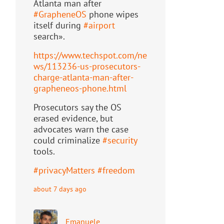
Atlanta man after
#
GrapheneOS
phone wipes
itself during
#
airport
search».
https://www.
techspot.com/ne
ws/113236-us-pr
osecutors-
charge-atlanta-man-after-
grapheneos-phone.html
Prosecutors say the OS
erased evidence, but
advocates warn the case
could criminalize
#
security
tools.
#
privacyMatters
#
freedom
about 7 days ago
Emanuele