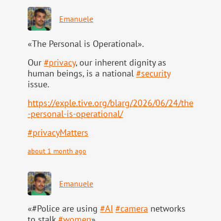
Emanuele
«The Personal is Operational».
Our
#
privacy
, our inherent dignity as
human beings, is a national
#
security
issue.
https://
exple.tive.org/blarg/2026/06/2
4/the
-personal-is-operational/
#
privacyMatters
about 1 month ago
Emanuele
«#Police are using
#
AI
#
camera
networks
to stalk
#
women
».