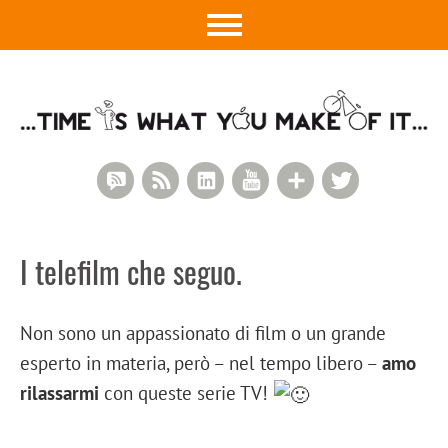
RSS Comments
RSS Feed
LinkedIn
YouTube
Google+
Twitter
I telefilm che seguo.
Non sono un appassionato di film o un grande
esperto in materia, però – nel tempo libero –
amo
rilassarmi
con queste serie TV!