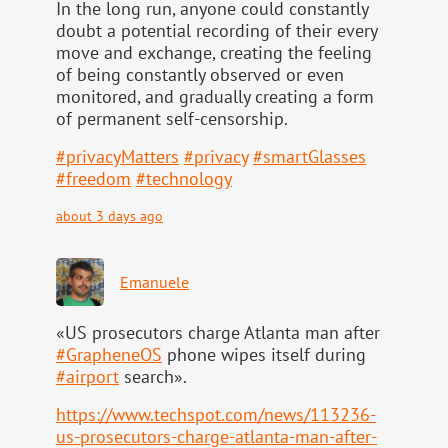
In the long run, anyone could constantly
doubt a potential recording of their every
move and exchange, creating the feeling
of being constantly observed or even
monitored, and gradually creating a form
of permanent self-censorship.
#
privacyMatters
#
privacy
#
smartGlasses
#
freedom
#
technology
about 3 days ago
Emanuele
«US prosecutors charge Atlanta man after
#
GrapheneOS
phone wipes itself during
#
airport
search».
https://www.
techspot.com/news/113236-
us-pr
osecutors-charge-atlanta-man-after-