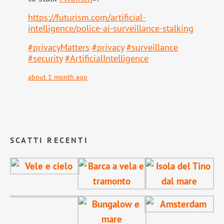
https://
futurism.com/artificial-
intell
igence/police-ai-surveillance-stalking
#
privacyMatters
#
privacy
#
surveillance
#
security
#
ArtificialIntelligence
about 1 month ago
SCATTI RECENTI