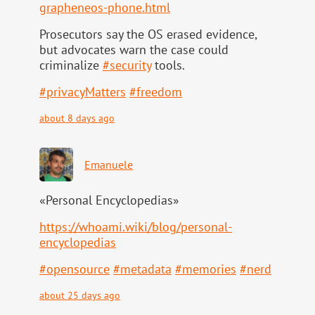
grapheneos-phone.html
Prosecutors say the OS erased evidence,
but advocates warn the case could
criminalize
#
security
tools.
#
privacyMatters
#
freedom
about 8 days ago
Emanuele
«Personal Encyclopedias»
https://
whoami.wiki/blog/personal-
ency
clopedias
#
opensource
#
metadata
#
memories
#
nerd
about 25 days ago