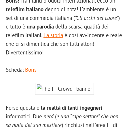
Boris!
Tra i tanti prodotti internazionali, ecco un
telefilm italiano
degno di nota! L’ambiente è un
set di una commedia italiana (
“Gli occhi del cuore”
)
e tutto è
una parodia
della scarsa qualità dei
telefilm italiani.
La storia
è così avvincente e reale
che ci si dimentica che son tutti attori!
Divertentissimo!
Scheda:
Boris
Forse questa è
la realtà di tanti ingegneri
informatici. Due
nerd
(
e una “capo settore” che non
sa nulla del suo mestiere
) rinchiusi nell’area IT di