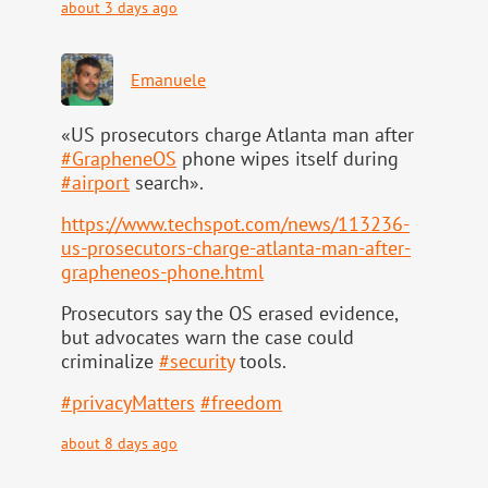
about 3 days ago
Emanuele
«US prosecutors charge Atlanta man after
#
GrapheneOS
phone wipes itself during
#
airport
search».
https://www.
techspot.com/news/113236-
us-pr
osecutors-charge-atlanta-man-after-
grapheneos-phone.html
Prosecutors say the OS erased evidence,
but advocates warn the case could
criminalize
#
security
tools.
#
privacyMatters
#
freedom
about 8 days ago