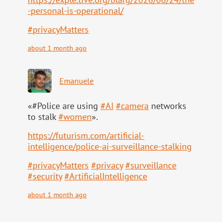
-personal-is-operational/
#
privacyMatters
about 1 month ago
Emanuele
«#Police are using
#
AI
#
camera
networks
to stalk
#
women
».
https://
futurism.com/artificial-
intell
igence/police-ai-surveillance-stalking
#
privacyMatters
#
privacy
#
surveillance
#
security
#
ArtificialIntelligence
about 1 month ago