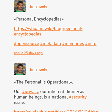
Emanuele
«Personal Encyclopedias»
https://
whoami.wiki/blog/personal-
ency
clopedias
#
opensource
#
metadata
#
memories
#
nerd
about 25 days ago
Emanuele
«The Personal is Operational».
Our
#
privacy
, our inherent dignity as
human beings, is a national
#
security
issue.
https://
exple.tive.org/blarg/2026/06/2
4/the