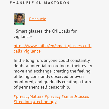
EMANUELE SU MASTODON
Emanuele
«Smart glasses: the CNIL calls for
vigilance»
https://www.
cnil.fr/en/smart-glasses-cnil-
calls-vigilance
In the long run, anyone could constantly
doubt a potential recording of their every
move and exchange, creating the feeling
of being constantly observed or even
monitored, and gradually creating a form
of permanent self-censorship.
#
privacyMatters
#
privacy
#
smartGlasses
#
freedom
#
technology