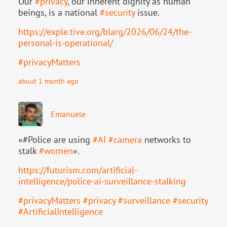
Our
#
privacy
, our inherent dignity as human
beings, is a national
#
security
issue.
https://
exple.tive.org/blarg/2026/06/2
4/the-
personal-is-operational/
#
privacyMatters
about 1 month ago
Emanuele
«#Police are using
#
AI
#
camera
networks to
stalk
#
women
».
https://
futurism.com/artificial-
intell
igence/police-ai-surveillance-stalking
#
privacyMatters
#
privacy
#
surveillance
#
security
#
ArtificialIntelligence