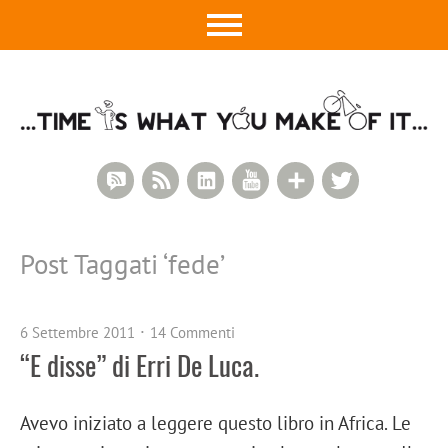
RSS Comments
RSS Feed
LinkedIn
YouTube
Google+
Twitter
Post Taggati ‘
fede
’
6 Settembre 2011
14 Commenti
“E disse” di Erri De Luca.
Avevo iniziato a leggere questo libro in Africa. Le