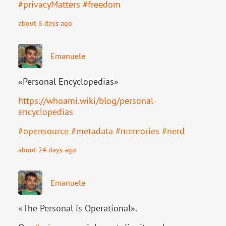
#
privacyMatters
#
freedom
about 6 days ago
Emanuele
«Personal Encyclopedias»
https://
whoami.wiki/blog/personal-
ency
clopedias
#
opensource
#
metadata
#
memories
#
nerd
about 24 days ago
Emanuele
«The Personal is Operational».