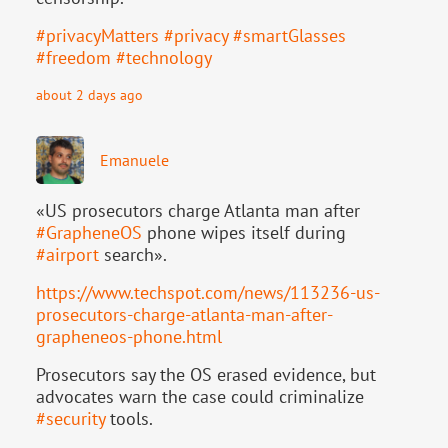
#
privacyMatters
#
privacy
#
smartGlasses
#
freedom
#
technology
about 2 days ago
Emanuele
«US prosecutors charge Atlanta man after
#
GrapheneOS
phone wipes itself during
#
airport
search».
https://www.
techspot.com/news/113236-us-
pr
osecutors-charge-atlanta-man-after-
grapheneos-phone.html
Prosecutors say the OS erased evidence, but
advocates warn the case could criminalize
#
security
tools.