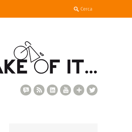
RSS Comments
RSS Feed
LinkedIn
YouTube
Google+
Twitter