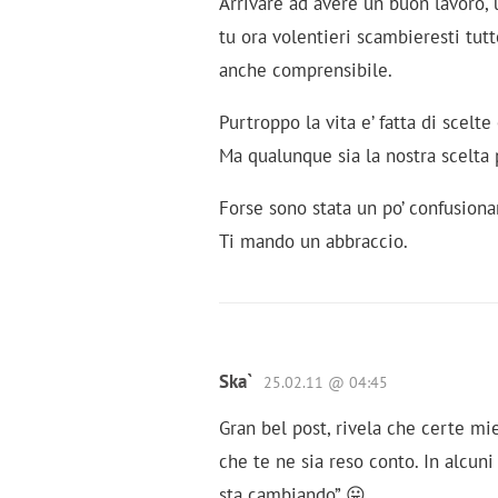
Arrivare ad avere un buon lavoro,
tu ora volentieri scambieresti tut
anche comprensibile.
Purtroppo la vita e’ fatta di scelte
Ma qualunque sia la nostra scelta
Forse sono stata un po’ confusionar
Ti mando un abbraccio.
Ska`
25.02.11 @ 04:45
Gran bel post, rivela che certe mi
che te ne sia reso conto. In alcun
sta cambiando” 😛