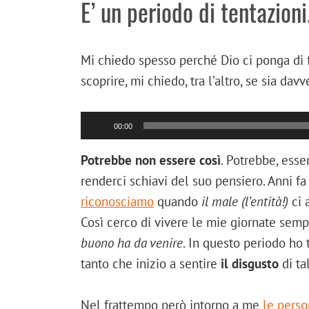
E’ un periodo di tentazioni
Mi chiedo spesso perché Dio ci ponga di
scoprire, mi chiedo, tra l’altro, se sia da
00:00
Potrebbe non essere così
. Potrebbe, esse
renderci schiavi del suo pensiero. Anni fa
riconosciamo
quando
il male (l’entità!)
ci 
Così cerco di vivere le mie giornate sem
buono ha da venire
. In questo periodo ho 
tanto che inizio a sentire
il disgusto
di ta
Nel frattempo però intorno a me
le perso