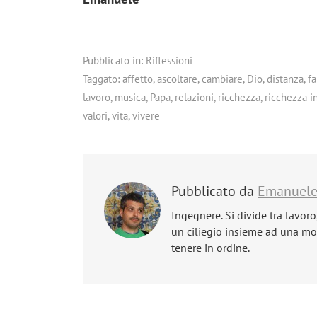
Pubblicato in:
Riflessioni
Taggato:
affetto
,
ascoltare
,
cambiare
,
Dio
,
distanza
,
fa
lavoro
,
musica
,
Papa
,
relazioni
,
ricchezza
,
ricchezza i
valori
,
vita
,
vivere
Pubblicato da
Emanuel
Ingegnere. Si divide tra lavoro
un ciliegio insieme ad una mog
tenere in ordine.