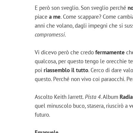
E però son sveglio. Son sveglio perché
no
piace
a me
. Come scappare? Come cambia
anni che volano, dagli impegni che si sus
compromessi
.
Vi dicevo però che credo
fermamente
che
qualcosa, per questo tengo le orecchie t
poi
riassemblo il tutto
. Cerco di dare val
questo. Perché non vivo coi paraocchi. Pe
Ascolto Keith Jarrett.
Pista 4
. Album
Radia
quel minuscolo buco, stasera, riuscirò a 
futuro.
Emanuele