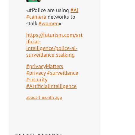
«#Police are using
#
AI
#
camera
networks to
stalk
#
women
».
https://
futurism.com/art
ificial-
intell
igence/police-ai-
surveillance-stalking
#
privacyMatters
#
privacy
#
surveillance
#
security
#
ArtificialIntelligence
about 1 month ago