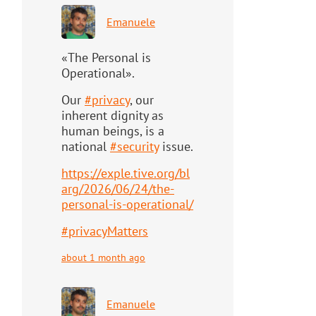
Emanuele
«The Personal is
Operational».
Our
#
privacy
, our
inherent dignity as
human beings, is a
national
#
security
issue.
https://
exple.tive.org/bl
arg/2026/06/2
4/the-
personal-is-operational/
#
privacyMatters
about 1 month ago
Emanuele