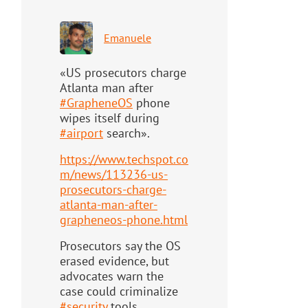
Emanuele
«US prosecutors charge
Atlanta man after
#
GrapheneOS
phone
wipes itself during
#
airport
search».
https://www.
techspot.co
m/news/113236-us-
pr
osecutors-charge-
atlanta-man-after-
grapheneos-phone.html
Prosecutors say the OS
erased evidence, but
advocates warn the
case could criminalize
#
security
tools.