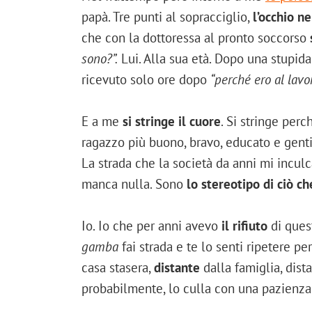
papà. Tre punti al sopracciglio,
l’occhio n
che con la dottoressa al pronto soccorso
sono?”.
Lui. Alla sua età. Dopo una stupid
ricevuto solo ore dopo
“perché ero al lavo
E a me
si stringe il cuore
. Si stringe perc
ragazzo più buono, bravo, educato e gent
La strada che la società da anni mi inculc
manca nulla. Sono
lo stereotipo di ciò ch
Io. Io che per anni avevo
il rifiuto
di quest
gamba
fai strada e te lo senti ripetere p
casa stasera,
distante
dalla famiglia, dist
probabilmente, lo culla con una pazienza 