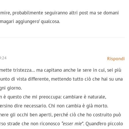
ormire, probabilmente seguiranno altri post ma se domani
e magari aggiungero’ qualcosa.
9:24
Rispondi
 mette tristezza… ma capitano anche le sere in cui, sei più
punto di vista differente, mettendo tutto ciò che hai su una
gni giorno.
n è questo che mi preoccupa: cambiare è naturale,
persino dire necessario. Chi non cambia è già morto.
ere gli occhi ben aperti, perché ciò che ho costruito può
rso strade che non riconosco
“esser mie”
. Quand’ero piccolo