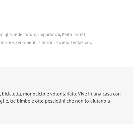
miglia
,
fede
,
futuro
,
importanza
,
Keith Jarrett
,
nteriore
,
sentimenti
,
silenzio
,
società
,
tentazioni
,
e
, bicicletta, monociclo e volontariato. Vive in una casa con
lie, tre bimbe e otto pesciolini che non lo aiutano a