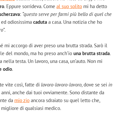
ero
. Eppure sorrideva. Come
al suo solito
mi ha detto
scherzava
:
“questo serve per farmi più bello di quel che
a ed odiosissima
caduta
a casa. Una notizia che ho
ro”
.
hé mi accorgo di aver preso una brutta strada. Sarò il
ile del mondo, ma ho preso anch’io
una brutta strada
.
a nella testa. Un lavoro, una casa, un’auto. Non mi
e odio
.
e vite così, fatte di
lavoro-lavoro-lavoro
, dove se sei
in
er anni, anche dai tuoi ovviamente. Sono distante da
ante da
mio zio
ancora sdraiato su quel letto che,
migliore di qualsiasi medico.