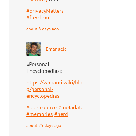
#
privacyMatters
#
freedom
about 8 days ago
Emanuele
«Personal
Encyclopedias»
https://
whoami.wiki/blo
g/personal-
ency
clopedias
#
opensource
#
metadata
#
memories
#
nerd
about 25 days ago