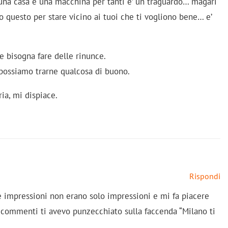
 una casa e una macchina per tanti e’ un traguardo… magari
to questo per stare vicino ai tuoi che ti vogliono bene… e’
 e bisogna fare delle rinunce.
 possiamo trarne qualcosa di buono.
ia, mi dispiace.
Rispondi
e impressioni non erano solo impressioni e mi fa piacere
i commenti ti avevo punzecchiato sulla faccenda “Milano ti