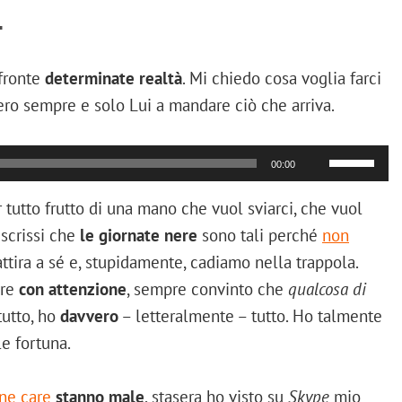
.
 fronte
determinate realtà
. Mi chiedo cosa voglia farci
vvero sempre e solo Lui a mandare ciò che arriva.
Audio
Usa
00:00
i
Player
tasti
freccia
r tutto frutto di una mano che vuol sviarci, che vuol
su/giù
 scrissi che
le giornate nere
sono tali perché
non
per
aumentare
attira a sé e, stupidamente, cadiamo nella trappola.
o
diminuire
pre
con attenzione
, sempre convinto che
qualcosa di
il
tutto, ho
davvero
– letteralmente – tutto. Ho talmente
volume.
le fortuna.
ne care
stanno male
, stasera ho visto su
Skype
mio