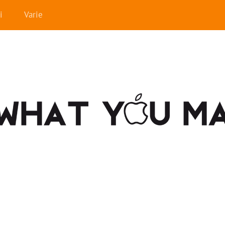
i
Varie