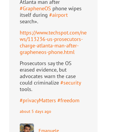
Atlanta man after
#
GrapheneOS
phone wipes
itself during
#
airport
search».
https://www.
techspot.com/ne
ws/113236-us-pr
osecutors-
charge-atlanta-man-after-
grapheneos-phone.html
Prosecutors say the OS
erased evidence, but
advocates warn the case
could criminalize
#
security
tools.
#
privacyMatters
#
freedom
about 5 days ago
Emanuele