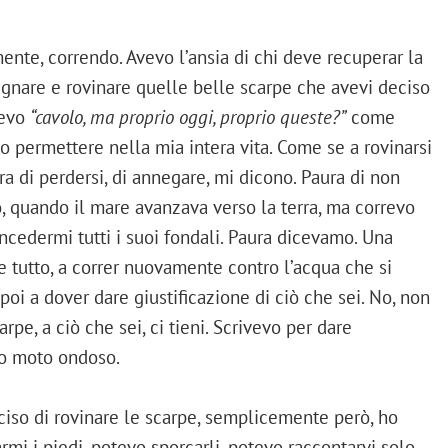
mente, correndo. Avevo l’ansia di chi deve recuperar la
bagnare e rovinare quelle belle scarpe che avevi deciso
cevo
“cavolo, ma proprio oggi, proprio queste?”
come
o permettere nella mia intera vita. Come se a rovinarsi
ra di perdersi, di annegare, mi dicono. Paura di non
ro, quando il mare avanzava verso la terra, ma correvo
cedermi tutti i suoi fondali. Paura dicevamo. Una
re tutto, a correr nuovamente contro l’acqua che si
a poi a dover dare giustificazione di ciò che sei. No, non
rpe, a ciò che sei, ci tieni. Scrivevo per dare
uo moto ondoso.
ciso di rovinare le scarpe, semplicemente però, ho
mi i piedi, potevo sporcarli, potevo raccontarvi solo