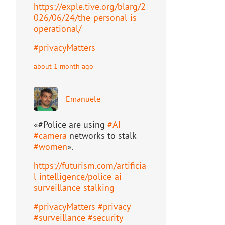
https://
exple.tive.org/blarg/2
026/06/2
4/the-personal-is-
operational/
#
privacyMatters
about 1 month ago
Emanuele
«#Police are using
#
AI
#
camera
networks to stalk
#
women
».
https://
futurism.com/artificia
l-intell
igence/police-ai-
surveillance-stalking
#
privacyMatters
#
privacy
#
surveillance
#
security