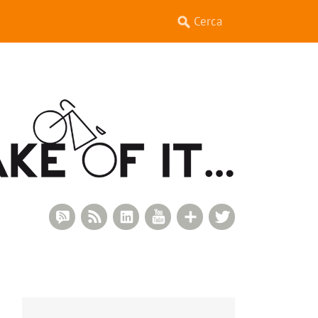
RSS Comments
RSS Feed
LinkedIn
YouTube
Google+
Twitter