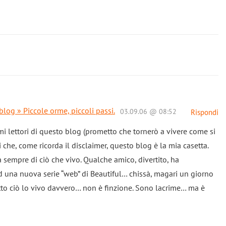
log » Piccole orme, piccoli passi.
03.09.06 @ 08:52
Rispondi
imi lettori di questo blog (prometto che tornerò a vivere come si
 che, come ricorda il disclaimer, questo blog è la mia casetta.
à sempre di ciò che vivo. Qualche amico, divertito, ha
d una nuova serie “web” di Beautiful… chissà, magari un giorno
utto ciò lo vivo davvero… non è finzione. Sono lacrime… ma è