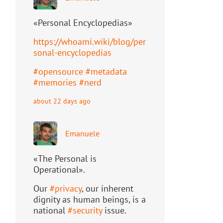
«Personal Encyclopedias»
https://
whoami.wiki/blog/per
sonal-ency
clopedias
#
opensource
#
metadata
#
memories
#
nerd
about 22 days ago
Emanuele
«The Personal is
Operational».
Our
#
privacy
, our inherent
dignity as human beings, is a
national
#
security
issue.