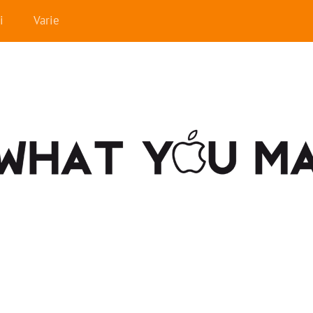
i
Varie