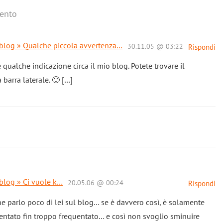
ento
l blog » Qualche piccola avvertenza…
30.11.05 @ 03:22
Rispondi
e qualche indicazione circa il mio blog. Potete trovare il
a barra laterale. 🙂 […]
 blog » Ci vuole k…
20.05.06 @ 00:24
Rispondi
e parlo poco di lei sul blog… se è davvero così, è solamente
ventato fin troppo frequentato… e così non svoglio sminuire