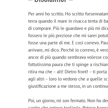
Per anni ho scritto. Ho scritto forsennata
terra quando il mare in risacca tenta di 
di comprare. Più le guardavo e più mi di
fossero le più preziose che mi sarei potut
fosse una parte di me. E così correvo. Pau
arrivare, mi dico. Perché io correvo, è ve
ancor di più quando sembrava volesse con
fottutissima paura che ti spinge a rischia
ritira ma che – alt! Dietro front! – ti port
agli altri – loro lo vedono che a quelle sca
giustificazione a me stesso, in un contin
Poi, un giorno, mi son fermato. Non ho de
capito che potevo toglierle. Potevo bagnar