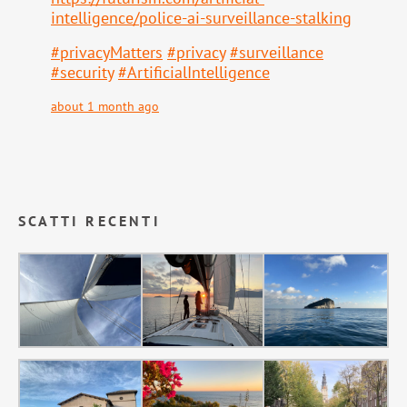
intell
igence/police-ai-surveillance-stalking
#
privacyMatters
#
privacy
#
surveillance
#
security
#
ArtificialIntelligence
about 1 month ago
SCATTI RECENTI