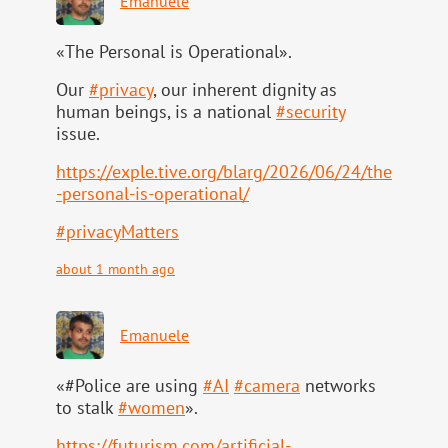
Emanuele
«The Personal is Operational».
Our
#
privacy
, our inherent dignity as
human beings, is a national
#
security
issue.
https://
exple.tive.org/blarg/2026/06/2
4/the
-personal-is-operational/
#
privacyMatters
about 1 month ago
Emanuele
«#Police are using
#
AI
#
camera
networks
to stalk
#
women
».
https://
futurism.com/artificial-