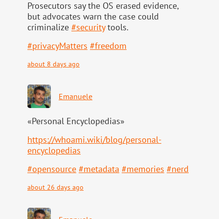
Prosecutors say the OS erased evidence,
but advocates warn the case could
criminalize
#
security
tools.
#
privacyMatters
#
freedom
about 8 days ago
Emanuele
«Personal Encyclopedias»
https://
whoami.wiki/blog/personal-
ency
clopedias
#
opensource
#
metadata
#
memories
#
nerd
about 26 days ago