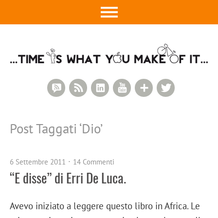
RSS Comments
RSS Feed
LinkedIn
YouTube
Google+
Twitter
Post Taggati ‘
Dio
’
6 Settembre 2011
14 Commenti
“E disse” di Erri De Luca.
Avevo iniziato a leggere questo libro in Africa. Le