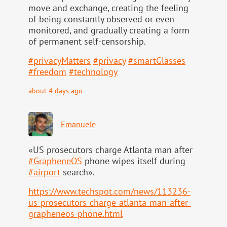
move and exchange, creating the feeling
of being constantly observed or even
monitored, and gradually creating a form
of permanent self-censorship.
#
privacyMatters
#
privacy
#
smartGlasses
#
freedom
#
technology
about 4 days ago
Emanuele
«US prosecutors charge Atlanta man after
#
GrapheneOS
phone wipes itself during
#
airport
search».
https://www.
techspot.com/news/113236-
us-pr
osecutors-charge-atlanta-man-after-
grapheneos-phone.html