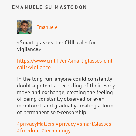
EMANUELE SU MASTODON
Emanuele
«Smart glasses: the CNIL calls for
vigilance»
https://www.
cnil.fr/en/smart-glasses-cnil-
calls-vigilance
In the long run, anyone could constantly
doubt a potential recording of their every
move and exchange, creating the feeling
of being constantly observed or even
monitored, and gradually creating a form
of permanent self-censorship.
#
privacyMatters
#
privacy
#
smartGlasses
#
freedom
#
technology