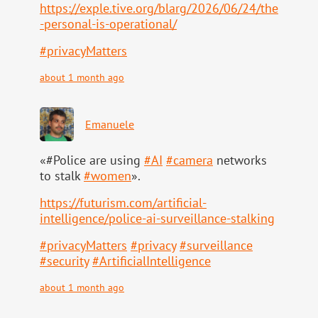
https://
exple.tive.org/blarg/2026/06/2
4/the
-personal-is-operational/
#
privacyMatters
about 1 month ago
Emanuele
«#Police are using
#
AI
#
camera
networks
to stalk
#
women
».
https://
futurism.com/artificial-
intell
igence/police-ai-surveillance-stalking
#
privacyMatters
#
privacy
#
surveillance
#
security
#
ArtificialIntelligence
about 1 month ago