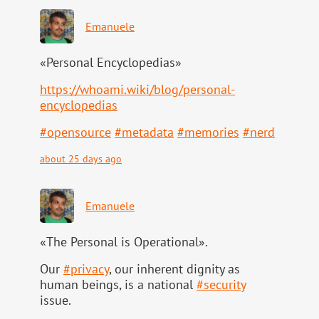
Emanuele
«Personal Encyclopedias»
https://
whoami.wiki/blog/personal-
ency
clopedias
#
opensource
#
metadata
#
memories
#
nerd
about 25 days ago
Emanuele
«The Personal is Operational».
Our
#
privacy
, our inherent dignity as
human beings, is a national
#
security
issue.