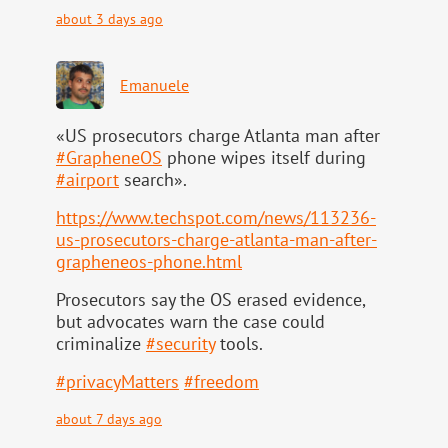
about 3 days ago
Emanuele
«US prosecutors charge Atlanta man after
#
GrapheneOS
phone wipes itself during
#
airport
search».
https://www.
techspot.com/news/113236-
us-pr
osecutors-charge-atlanta-man-after-
grapheneos-phone.html
Prosecutors say the OS erased evidence,
but advocates warn the case could
criminalize
#
security
tools.
#
privacyMatters
#
freedom
about 7 days ago