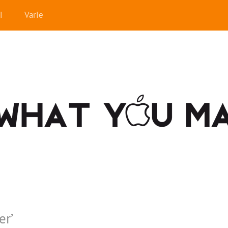
i
Varie
er
’