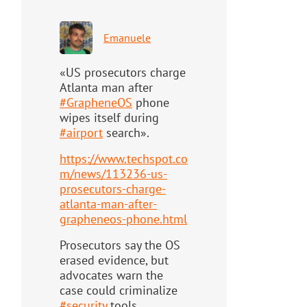
Emanuele
«US prosecutors charge
Atlanta man after
#
GrapheneOS
phone
wipes itself during
#
airport
search».
https://www.
techspot.co
m/news/113236-us-
pr
osecutors-charge-
atlanta-man-after-
grapheneos-phone.html
Prosecutors say the OS
erased evidence, but
advocates warn the
case could criminalize
#
security
tools.