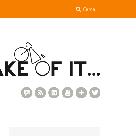
RSS Comments
RSS Feed
LinkedIn
YouTube
Google+
Twitter