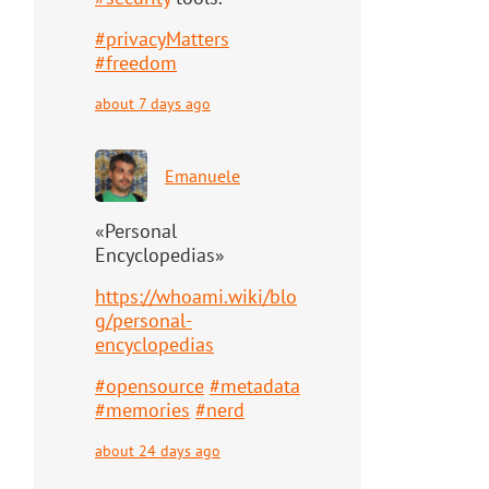
#
privacyMatters
#
freedom
about 7 days ago
Emanuele
«Personal
Encyclopedias»
https://
whoami.wiki/blo
g/personal-
ency
clopedias
#
opensource
#
metadata
#
memories
#
nerd
about 24 days ago