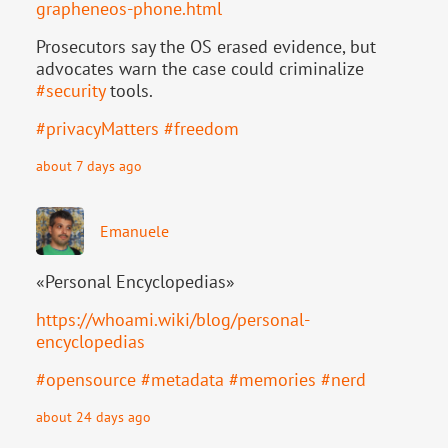
grapheneos-phone.html
Prosecutors say the OS erased evidence, but
advocates warn the case could criminalize
#
security
tools.
#
privacyMatters
#
freedom
about 7 days ago
Emanuele
«Personal Encyclopedias»
https://
whoami.wiki/blog/personal-
ency
clopedias
#
opensource
#
metadata
#
memories
#
nerd
about 24 days ago