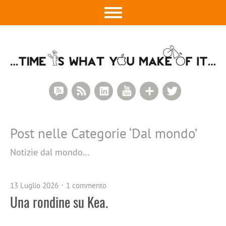
RSS Comments
RSS Feed
LinkedIn
YouTube
Google+
Twitter
Post nelle Categorie ‘
Dal mondo
’
Notizie dal mondo…
13 Luglio 2026
1 commento
Una rondine su Kea.