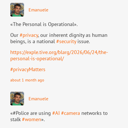
Emanuele
«The Personal is Operational».
Our
#
privacy
, our inherent dignity as human
beings, is a national
#
security
issue.
https://
exple.tive.org/blarg/2026/06/2
4/the-
personal-is-operational/
#
privacyMatters
about 1 month ago
Emanuele
«#Police are using
#
AI
#
camera
networks to
stalk
#
women
».