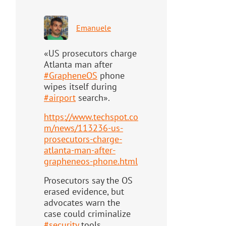
Emanuele
«US prosecutors charge
Atlanta man after
#
GrapheneOS
phone
wipes itself during
#
airport
search».
https://www.
techspot.co
m/news/113236-us-
pr
osecutors-charge-
atlanta-man-after-
grapheneos-phone.html
Prosecutors say the OS
erased evidence, but
advocates warn the
case could criminalize
#
security
tools.