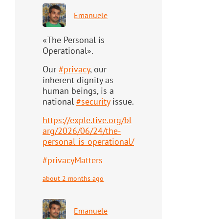
Emanuele
«The Personal is
Operational».
Our
#
privacy
, our
inherent dignity as
human beings, is a
national
#
security
issue.
https://
exple.tive.org/bl
arg/2026/06/2
4/the-
personal-is-operational/
#
privacyMatters
about 2 months ago
Emanuele