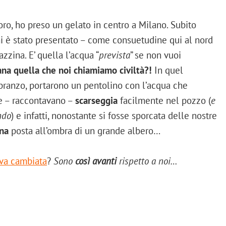
oro, ho preso un gelato in centro a Milano. Subito
i è stato presentato – come consuetudine qui al nord
zzina. E’ quella l’acqua “
prevista
” se non vuoi
na quella che noi chiamiamo civiltà?!
In quel
l pranzo, portarono un pentolino con l’acqua che
he – raccontavano –
scarseggia
facilmente nel pozzo (
e
ndo
) e infatti, nonostante si fosse sporcata delle nostre
ana
posta all’ombra di un grande albero…
a va cambiata
?
Sono
così avanti
rispetto a noi…