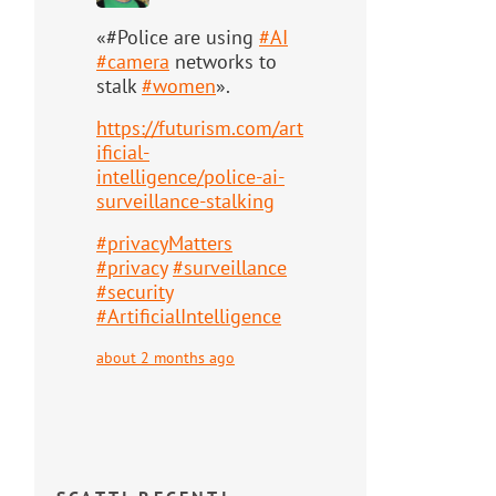
«#Police are using
#
AI
#
camera
networks to
stalk
#
women
».
https://
futurism.com/art
ificial-
intell
igence/police-ai-
surveillance-stalking
#
privacyMatters
#
privacy
#
surveillance
#
security
#
ArtificialIntelligence
about 2 months ago