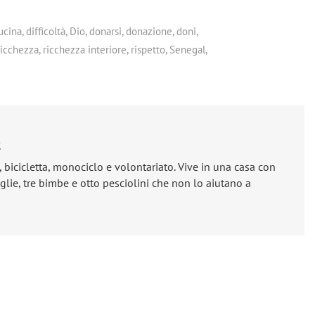
ucina
,
difficoltà
,
Dio
,
donarsi
,
donazione
,
doni
,
ricchezza
,
ricchezza interiore
,
rispetto
,
Senegal
,
e
, bicicletta, monociclo e volontariato. Vive in una casa con
lie, tre bimbe e otto pesciolini che non lo aiutano a