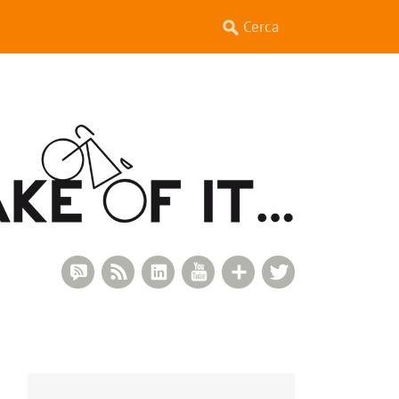
RSS Comments
RSS Feed
LinkedIn
YouTube
Google+
Twitter