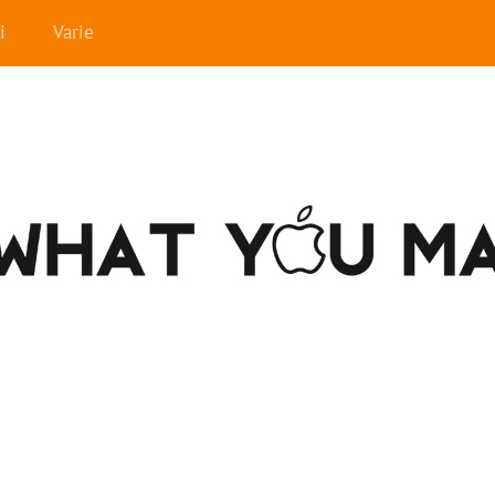
i
Varie