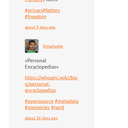
#
privacyMatters
#
freedom
about 9 days ago
Emanuele
«Personal
Encyclopedias»
https://
whoami.wiki/blo
g/personal-
ency
clopedias
#
opensource
#
metadata
#
memories
#
nerd
about 26 days ago