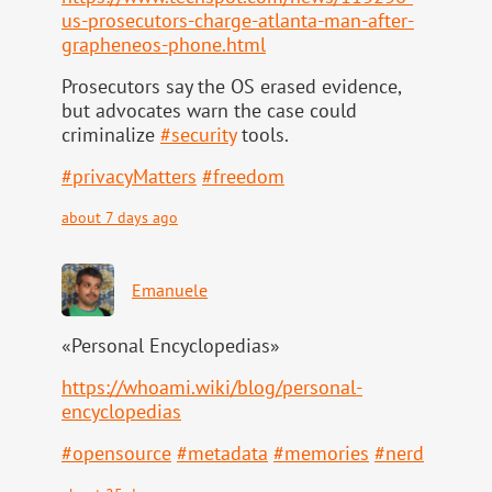
us-pr
osecutors-charge-atlanta-man-after-
grapheneos-phone.html
Prosecutors say the OS erased evidence,
but advocates warn the case could
criminalize
#
security
tools.
#
privacyMatters
#
freedom
about 7 days ago
Emanuele
«Personal Encyclopedias»
https://
whoami.wiki/blog/personal-
ency
clopedias
#
opensource
#
metadata
#
memories
#
nerd