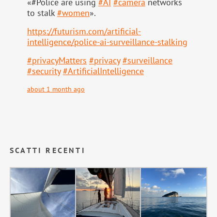
«#Police are using
#
AI
#
camera
networks
to stalk
#
women
».
https://
futurism.com/artificial-
intell
igence/police-ai-surveillance-stalking
#
privacyMatters
#
privacy
#
surveillance
#
security
#
ArtificialIntelligence
about 1 month ago
SCATTI RECENTI