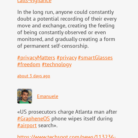
calls-vigilance
In the long run, anyone could constantly
doubt a potential recording of their every
move and exchange, creating the feeling
of being constantly observed or even
monitored, and gradually creating a form
of permanent self-censorship.
#
privacyMatters
#
privacy
#
smartGlasses
#
freedom
#
technology
about 3 days ago
Emanuele
«US prosecutors charge Atlanta man after
#
GrapheneOS
phone wipes itself during
#
airport
search».
https://www.
techspot.com/news/113236-