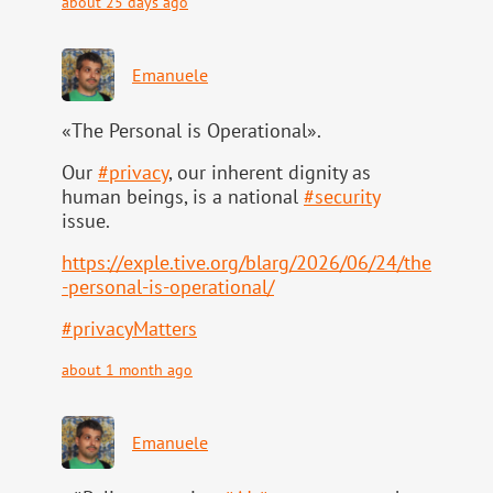
about 25 days ago
Emanuele
«The Personal is Operational».
Our
#
privacy
, our inherent dignity as
human beings, is a national
#
security
issue.
https://
exple.tive.org/blarg/2026/06/2
4/the
-personal-is-operational/
#
privacyMatters
about 1 month ago
Emanuele