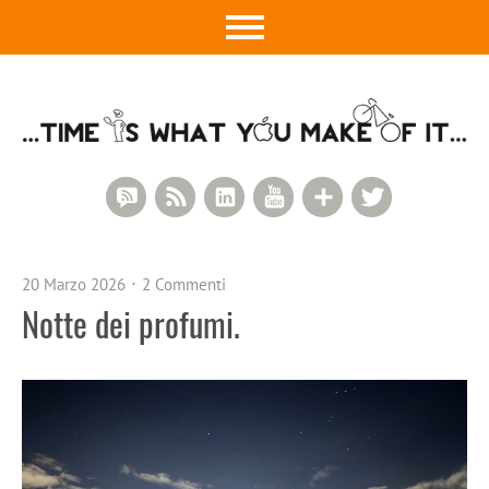
RSS Comments
RSS Feed
LinkedIn
YouTube
Google+
Twitter
20 Marzo 2026
2 Commenti
Notte dei profumi.