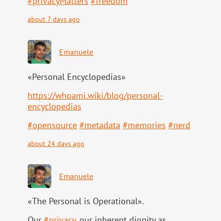
#
privacyMatters
#
freedom
about 7 days ago
Emanuele
«Personal Encyclopedias»
https://
whoami.wiki/blog/personal-
ency
clopedias
#
opensource
#
metadata
#
memories
#
nerd
about 24 days ago
Emanuele
«The Personal is Operational».
Our
#
privacy
, our inherent dignity as