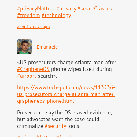
#
privacyMatters
#
privacy
#
smartGlasses
#
freedom
#
technology
about 2 days ago
Emanuele
«US prosecutors charge Atlanta man after
#
GrapheneOS
phone wipes itself during
#
airport
search».
https://www.
techspot.com/news/113236-
us-pr
osecutors-charge-atlanta-man-after-
grapheneos-phone.html
Prosecutors say the OS erased evidence,
but advocates warn the case could
criminalize
#
security
tools.