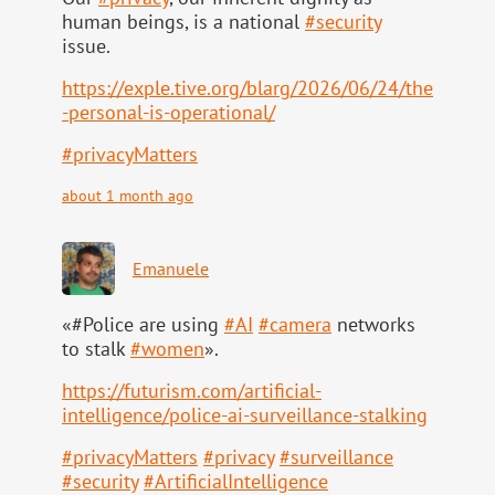
human beings, is a national
#
security
issue.
https://
exple.tive.org/blarg/2026/06/2
4/the
-personal-is-operational/
#
privacyMatters
about 1 month ago
Emanuele
«#Police are using
#
AI
#
camera
networks
to stalk
#
women
».
https://
futurism.com/artificial-
intell
igence/police-ai-surveillance-stalking
#
privacyMatters
#
privacy
#
surveillance
#
security
#
ArtificialIntelligence