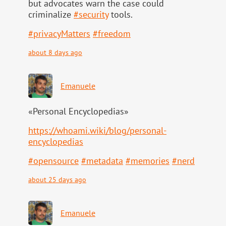
but advocates warn the case could
criminalize
#
security
tools.
#
privacyMatters
#
freedom
about 8 days ago
Emanuele
«Personal Encyclopedias»
https://
whoami.wiki/blog/personal-
ency
clopedias
#
opensource
#
metadata
#
memories
#
nerd
about 25 days ago
Emanuele