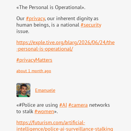
«The Personal is Operational».
Our
#
privacy
, our inherent dignity as
human beings, is a national
#
security
issue.
https://
exple.tive.org/blarg/2026/06/2
4/the
-personal-is-operational/
#
privacyMatters
about 1 month ago
Emanuele
«#Police are using
#
AI
#
camera
networks
to stalk
#
women
».
https://
futurism.com/artificial-
intell
igence/police-ai-surveillance-stalking