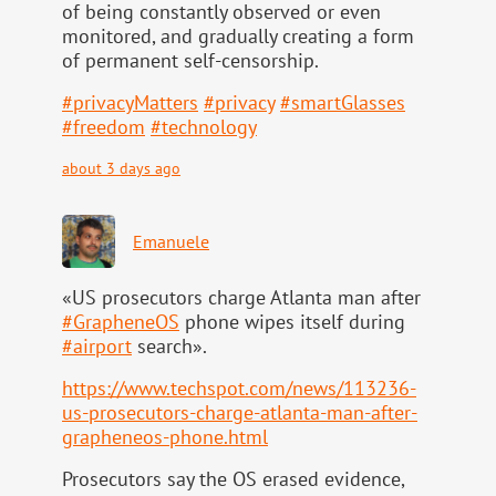
of being constantly observed or even
monitored, and gradually creating a form
of permanent self-censorship.
#
privacyMatters
#
privacy
#
smartGlasses
#
freedom
#
technology
about 3 days ago
Emanuele
«US prosecutors charge Atlanta man after
#
GrapheneOS
phone wipes itself during
#
airport
search».
https://www.
techspot.com/news/113236-
us-pr
osecutors-charge-atlanta-man-after-
grapheneos-phone.html
Prosecutors say the OS erased evidence,