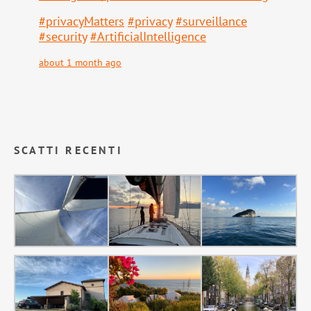
#
privacyMatters
#
privacy
#
surveillance
#
security
#
ArtificialIntelligence
about 1 month ago
SCATTI RECENTI