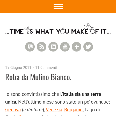
RSS Comments
RSS Feed
LinkedIn
YouTube
Google+
Twitter
15 Giugno 2011
11 Commenti
Roba da Mulino Bianco.
Io sono convintissimo che
l’Italia sia una terra
unica
. Nell’ultimo mese sono stato un po’ ovunque:
Genova
(
e dintorni
),
Venezia
,
Bergamo
, Lago di