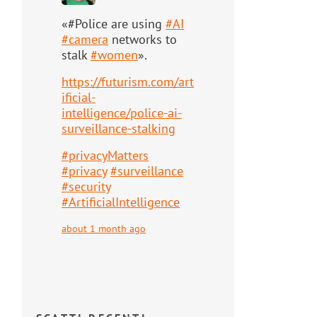
«#Police are using
#
AI
#
camera
networks to
stalk
#
women
».
https://
futurism.com/art
ificial-
intell
igence/police-ai-
surveillance-stalking
#
privacyMatters
#
privacy
#
surveillance
#
security
#
ArtificialIntelligence
about 1 month ago