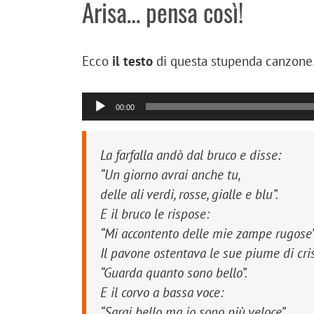
Arisa… pensa così!
Ecco
il testo
di questa stupenda canzon
00:00
La farfalla andò dal bruco e disse:
“Un giorno avrai anche tu,
delle ali verdi, rosse, gialle e blu”
.
E il bruco le rispose:
“Mi accontento delle mie zampe rugose”
Il pavone ostentava le sue piume di crist
“Guarda quanto sono bello”
.
E il corvo a bassa voce:
“Sarai bello ma io sono più veloce”
.