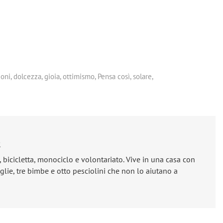
oni
,
dolcezza
,
gioia
,
ottimismo
,
Pensa così
,
solare
,
e
, bicicletta, monociclo e volontariato. Vive in una casa con
lie, tre bimbe e otto pesciolini che non lo aiutano a