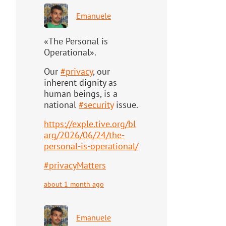
Emanuele
«The Personal is
Operational».
Our
#
privacy
, our
inherent dignity as
human beings, is a
national
#
security
issue.
https://
exple.tive.org/bl
arg/2026/06/2
4/the-
personal-is-operational/
#
privacyMatters
about 1 month ago
Emanuele