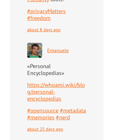
#
privacyMatters
#
freedom
about 8 days ago
Emanuele
«Personal
Encyclopedias»
https://
whoami.wiki/blo
g/personal-
ency
clopedias
#
opensource
#
metadata
#
memories
#
nerd
about 25 days ago