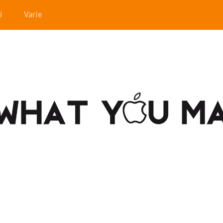
i
Varie