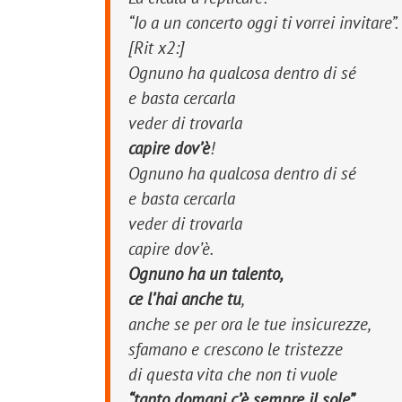
“Io a un concerto oggi ti vorrei invitare”.
[Rit x2:]
Ognuno ha qualcosa dentro di sé
e basta cercarla
veder di trovarla
capire dov’è
!
Ognuno ha qualcosa dentro di sé
e basta cercarla
veder di trovarla
capire dov’è.
Ognuno ha un talento,
ce l’hai anche tu
,
anche se per ora le tue insicurezze,
sfamano e crescono le tristezze
di questa vita che non ti vuole
“tanto domani c’è sempre il sole”,