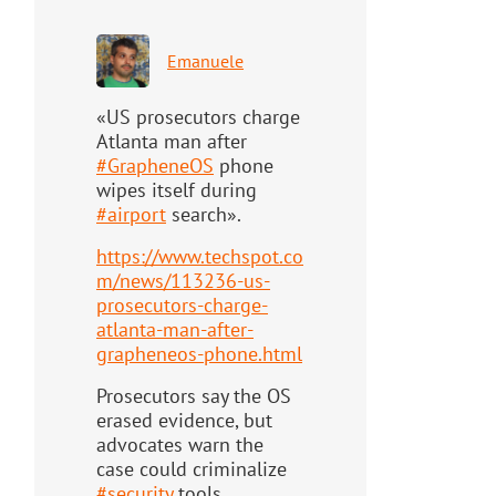
Emanuele
«US prosecutors charge
Atlanta man after
#
GrapheneOS
phone
wipes itself during
#
airport
search».
https://www.
techspot.co
m/news/113236-us-
pr
osecutors-charge-
atlanta-man-after-
grapheneos-phone.html
Prosecutors say the OS
erased evidence, but
advocates warn the
case could criminalize
#
security
tools.