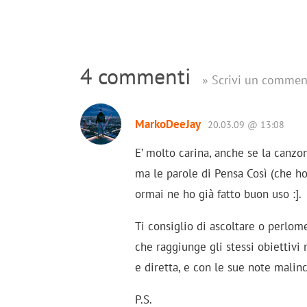
4 commenti
» Scrivi un commen
MarkoDeeJay
20.03.09 @ 13:08
E’ molto carina, anche se la canzo
ma le parole di Pensa Così (che ho
ormai ne ho già fatto buon uso :].
Ti consiglio di ascoltare o perlome
che raggiunge gli stessi obiettivi
e diretta, e con le sue note malin
P.S.