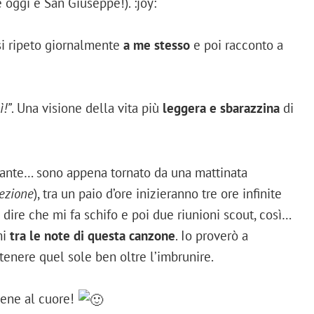
 oggi è San Giuseppe!). :joy:
si ripeto giornalmente
a me stesso
e poi racconto a
ì!”
. Una visione della vita più
leggera e sbarazzina
di
sante… sono appena tornato da una mattinata
lezione
), tra un paio d’ore inizieranno tre ore infinite
dire che mi fa schifo e poi due riunioni scout, così…
mi
tra le note di questa canzone
. Io proverò a
ntenere quel sole ben oltre l’imbrunire.
bene al cuore!