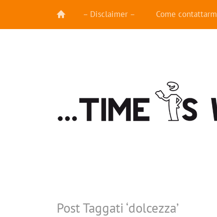
– Disclaimer –
Come contattarm
Post Taggati ‘
dolcezza
’