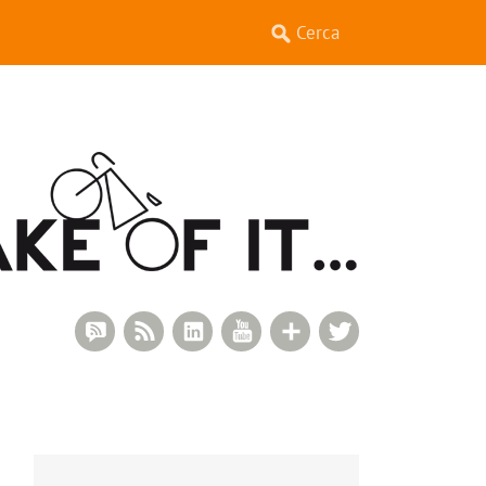
RSS Comments
RSS Feed
LinkedIn
YouTube
Google+
Twitter