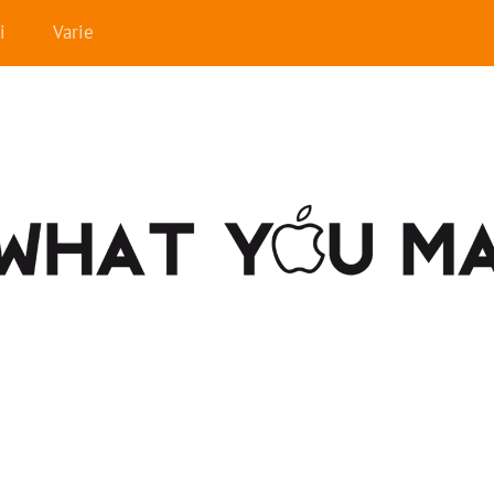
i
Varie