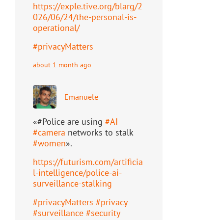
https://
exple.tive.org/blarg/2
026/06/2
4/the-personal-is-
operational/
#
privacyMatters
about 1 month ago
Emanuele
«#Police are using
#
AI
#
camera
networks to stalk
#
women
».
https://
futurism.com/artificia
l-intell
igence/police-ai-
surveillance-stalking
#
privacyMatters
#
privacy
#
surveillance
#
security