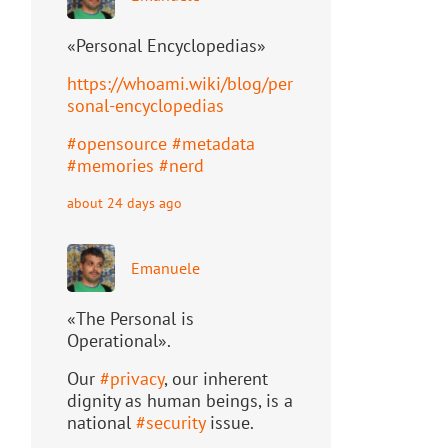
«Personal Encyclopedias»
https://
whoami.wiki/blog/per
sonal-ency
clopedias
#
opensource
#
metadata
#
memories
#
nerd
about 24 days ago
Emanuele
«The Personal is
Operational».
Our
#
privacy
, our inherent
dignity as human beings, is a
national
#
security
issue.