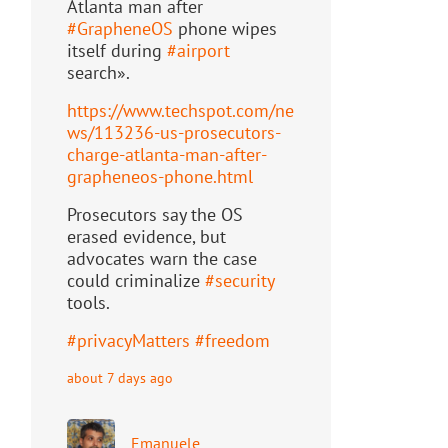
Atlanta man after
#
GrapheneOS
phone wipes
itself during
#
airport
search».
https://www.
techspot.com/ne
ws/113236-us-pr
osecutors-
charge-atlanta-man-after-
grapheneos-phone.html
Prosecutors say the OS
erased evidence, but
advocates warn the case
could criminalize
#
security
tools.
#
privacyMatters
#
freedom
about 7 days ago
Emanuele