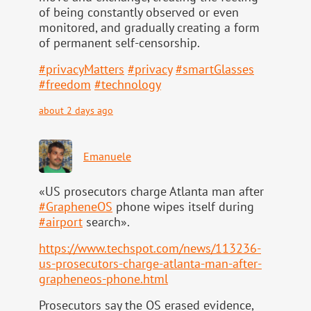
of being constantly observed or even
monitored, and gradually creating a form
of permanent self-censorship.
#
privacyMatters
#
privacy
#
smartGlasses
#
freedom
#
technology
about 2 days ago
Emanuele
«US prosecutors charge Atlanta man after
#
GrapheneOS
phone wipes itself during
#
airport
search».
https://www.
techspot.com/news/113236-
us-pr
osecutors-charge-atlanta-man-after-
grapheneos-phone.html
Prosecutors say the OS erased evidence,