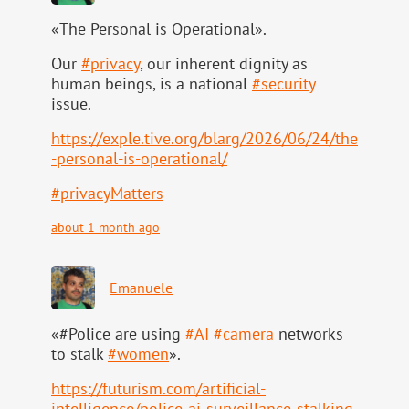
«The Personal is Operational».
Our
#
privacy
, our inherent dignity as
human beings, is a national
#
security
issue.
https://
exple.tive.org/blarg/2026/06/2
4/the
-personal-is-operational/
#
privacyMatters
about 1 month ago
Emanuele
«#Police are using
#
AI
#
camera
networks
to stalk
#
women
».
https://
futurism.com/artificial-
intell
igence/police-ai-surveillance-stalking