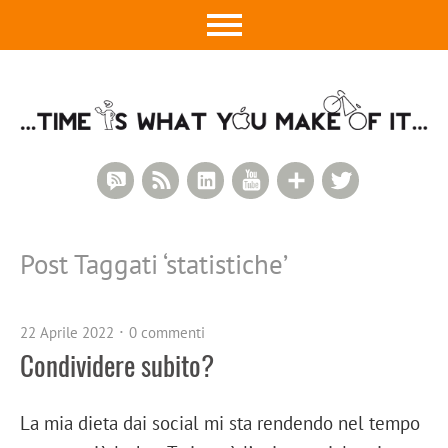
RSS Comments
RSS Feed
LinkedIn
YouTube
Google+
Twitter
Post Taggati ‘
statistiche
’
22 Aprile 2022
0 commenti
Condividere subito?
La mia dieta dai social mi sta rendendo nel tempo