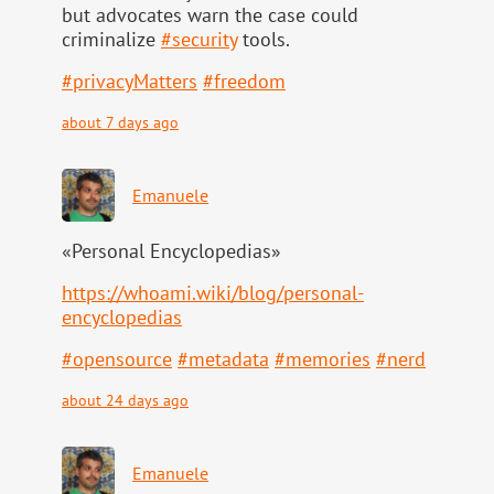
but advocates warn the case could
criminalize
#
security
tools.
#
privacyMatters
#
freedom
about 7 days ago
Emanuele
«Personal Encyclopedias»
https://
whoami.wiki/blog/personal-
ency
clopedias
#
opensource
#
metadata
#
memories
#
nerd
about 24 days ago
Emanuele