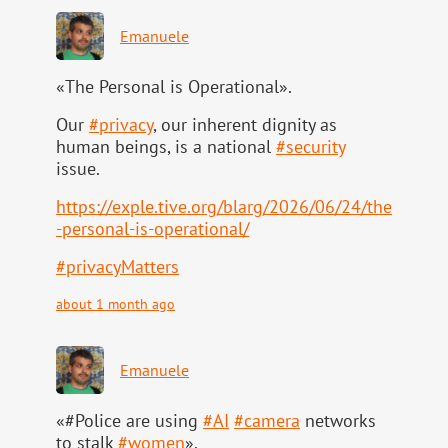
Emanuele
«The Personal is Operational».
Our
#
privacy
, our inherent dignity as
human beings, is a national
#
security
issue.
https://
exple.tive.org/blarg/2026/06/2
4/the
-personal-is-operational/
#
privacyMatters
about 1 month ago
Emanuele
«#Police are using
#
AI
#
camera
networks
to stalk
#
women
».