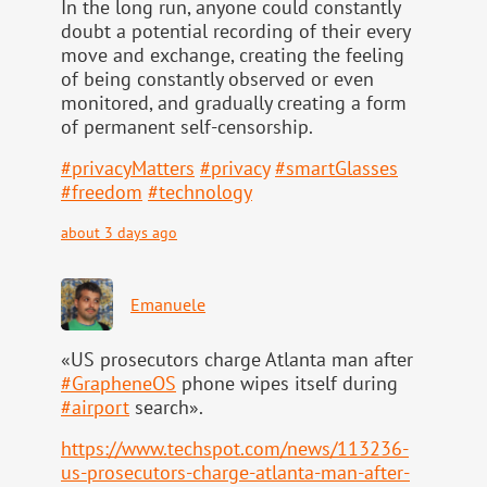
In the long run, anyone could constantly
doubt a potential recording of their every
move and exchange, creating the feeling
of being constantly observed or even
monitored, and gradually creating a form
of permanent self-censorship.
#
privacyMatters
#
privacy
#
smartGlasses
#
freedom
#
technology
about 3 days ago
Emanuele
«US prosecutors charge Atlanta man after
#
GrapheneOS
phone wipes itself during
#
airport
search».
https://www.
techspot.com/news/113236-
us-pr
osecutors-charge-atlanta-man-after-