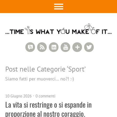
RSS Comments
RSS Feed
LinkedIn
YouTube
Google+
Twitter
Post nelle Categorie ‘
Sport
’
Siamo fatti per muoverci… no?! :-)
10 Giugno 2026
0 commenti
La vita si restringe o si espande in
proporzione al nostro coraggio.