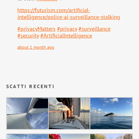
https://
futurism.com/artificial-
intell
igence/police-ai-surveillance-stalking
#
privacyMatters
#
privacy
#
surveillance
#
security
#
ArtificialIntelligence
about 1 month ago
SCATTI RECENTI