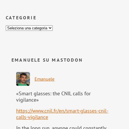
CATEGORIE
EMANUELE SU MASTODON
Emanuele
«Smart glasses: the CNIL calls for
vigilance»
https://www.
cnil.fr/en/smart-glasses-cnil-
calls-vigilance
In the long run, anyone could constantly