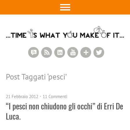
RSS Comments
RSS Feed
LinkedIn
YouTube
Google+
Twitter
Post Taggati ‘
pesci
’
21 Febbraio 2012
11 Commenti
“I pesci non chiudono gli occhi” di Erri De
Luca.