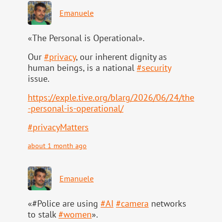
Emanuele
«The Personal is Operational».
Our
#
privacy
, our inherent dignity as
human beings, is a national
#
security
issue.
https://
exple.tive.org/blarg/2026/06/2
4/the
-personal-is-operational/
#
privacyMatters
about 1 month ago
Emanuele
«#Police are using
#
AI
#
camera
networks
to stalk
#
women
».