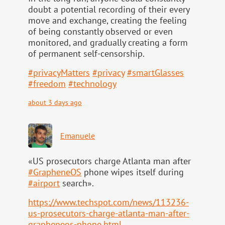
doubt a potential recording of their every
move and exchange, creating the feeling
of being constantly observed or even
monitored, and gradually creating a form
of permanent self-censorship.
#
privacyMatters
#
privacy
#
smartGlasses
#
freedom
#
technology
about 3 days ago
Emanuele
«US prosecutors charge Atlanta man after
#
GrapheneOS
phone wipes itself during
#
airport
search».
https://www.
techspot.com/news/113236-
us-pr
osecutors-charge-atlanta-man-after-
grapheneos-phone.html