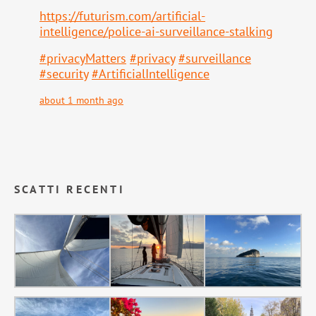
https://
futurism.com/artificial-
intell
igence/police-ai-surveillance-stalking
#
privacyMatters
#
privacy
#
surveillance
#
security
#
ArtificialIntelligence
about 1 month ago
SCATTI RECENTI