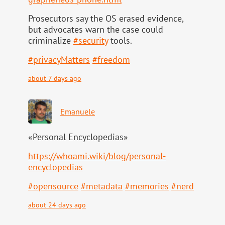
Prosecutors say the OS erased evidence,
but advocates warn the case could
criminalize
#
security
tools.
#
privacyMatters
#
freedom
about 7 days ago
Emanuele
«Personal Encyclopedias»
https://
whoami.wiki/blog/personal-
ency
clopedias
#
opensource
#
metadata
#
memories
#
nerd
about 24 days ago