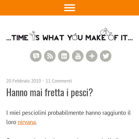
RSS Comments
RSS Feed
LinkedIn
YouTube
Google+
Twitter
20 Febbraio 2010
11 Commenti
Hanno mai fretta i pesci?
I miei pesciolini probabilmente hanno raggiunto il
loro
nirvana
.