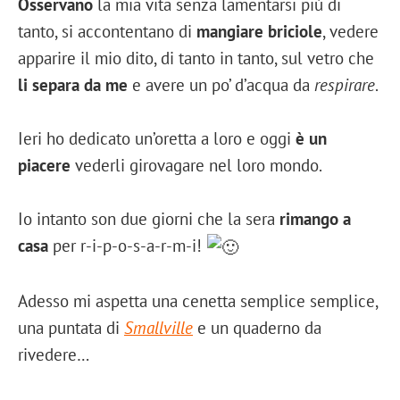
Osservano
la mia vita senza lamentarsi più di
tanto, si accontentano di
mangiare briciole
, vedere
apparire il mio dito, di tanto in tanto, sul vetro che
li separa da me
e avere un po’ d’acqua da
respirare
.
Ieri ho dedicato un’oretta a loro e oggi
è un
piacere
vederli girovagare nel loro mondo.
Io intanto son due giorni che la sera
rimango a
casa
per r-i-p-o-s-a-r-m-i!
Adesso mi aspetta una cenetta semplice semplice,
una puntata di
Smallville
e un quaderno da
rivedere…