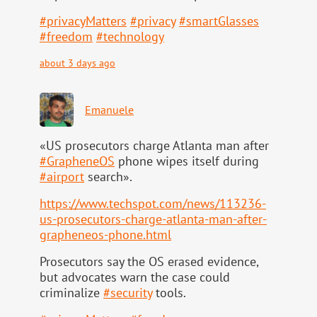
#
privacyMatters
#
privacy
#
smartGlasses
#
freedom
#
technology
about 3 days ago
Emanuele
«US prosecutors charge Atlanta man after
#
GrapheneOS
phone wipes itself during
#
airport
search».
https://www.
techspot.com/news/113236-
us-pr
osecutors-charge-atlanta-man-after-
grapheneos-phone.html
Prosecutors say the OS erased evidence,
but advocates warn the case could
criminalize
#
security
tools.