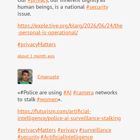
human beings, is a national
#
security
issue.
https://
exple.tive.org/blarg/2026/06/2
4/the
-personal-is-operational/
#
privacyMatters
about 1 month ago
Emanuele
«#Police are using
#
AI
#
camera
networks
to stalk
#
women
».
https://
futurism.com/artificial-
intell
igence/police-ai-surveillance-stalking
#
privacyMatters
#
privacy
#
surveillance
#
security
#
ArtificialIntelligence