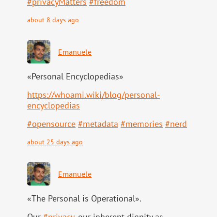
#
privacyMatters
#
freedom
about 8 days ago
Emanuele
«Personal Encyclopedias»
https://
whoami.wiki/blog/personal-
ency
clopedias
#
opensource
#
metadata
#
memories
#
nerd
about 25 days ago
Emanuele
«The Personal is Operational».
Our
#
privacy
, our inherent dignity as