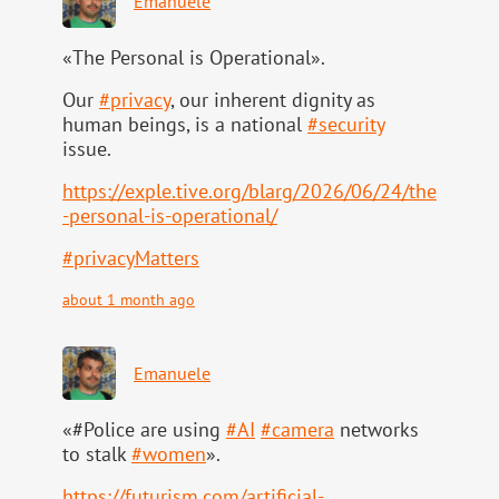
Emanuele
«The Personal is Operational».
Our
#
privacy
, our inherent dignity as
human beings, is a national
#
security
issue.
https://
exple.tive.org/blarg/2026/06/2
4/the
-personal-is-operational/
#
privacyMatters
about 1 month ago
Emanuele
«#Police are using
#
AI
#
camera
networks
to stalk
#
women
».
https://
futurism.com/artificial-