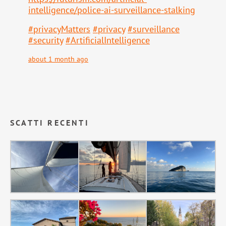
intell
igence/police-ai-surveillance-stalking
#
privacyMatters
#
privacy
#
surveillance
#
security
#
ArtificialIntelligence
about 1 month ago
SCATTI RECENTI