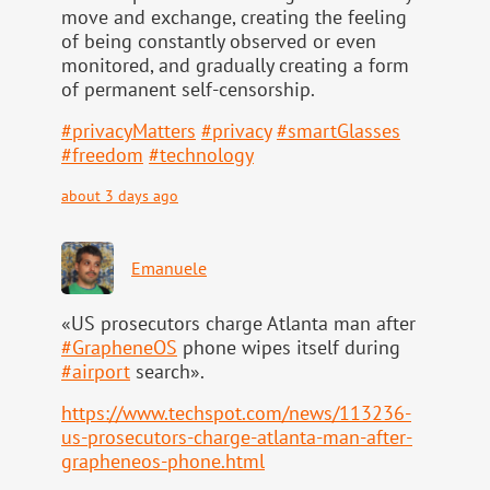
move and exchange, creating the feeling
of being constantly observed or even
monitored, and gradually creating a form
of permanent self-censorship.
#
privacyMatters
#
privacy
#
smartGlasses
#
freedom
#
technology
about 3 days ago
Emanuele
«US prosecutors charge Atlanta man after
#
GrapheneOS
phone wipes itself during
#
airport
search».
https://www.
techspot.com/news/113236-
us-pr
osecutors-charge-atlanta-man-after-
grapheneos-phone.html