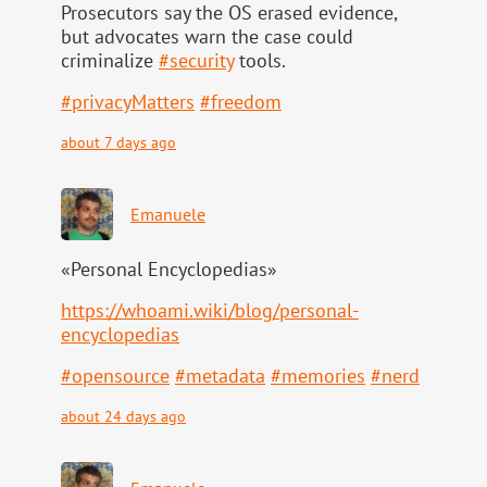
Prosecutors say the OS erased evidence,
but advocates warn the case could
criminalize
#
security
tools.
#
privacyMatters
#
freedom
about 7 days ago
Emanuele
«Personal Encyclopedias»
https://
whoami.wiki/blog/personal-
ency
clopedias
#
opensource
#
metadata
#
memories
#
nerd
about 24 days ago