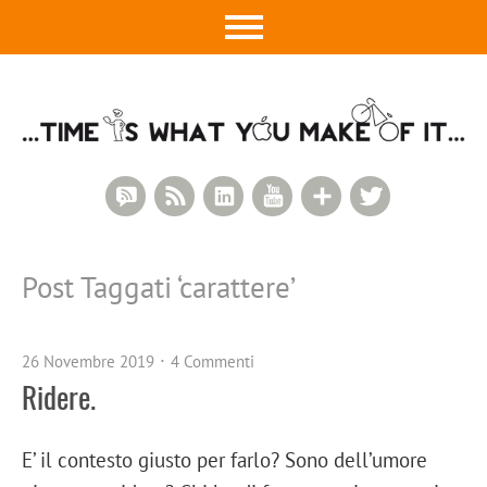
RSS Comments
RSS Feed
LinkedIn
YouTube
Google+
Twitter
Post Taggati ‘
carattere
’
26 Novembre 2019
4 Commenti
Ridere.
E’ il contesto giusto per farlo? Sono dell’umore