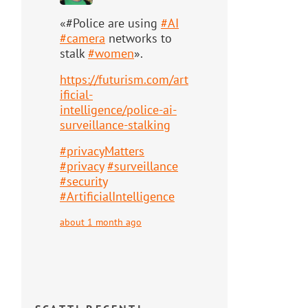
«#Police are using
#
AI
#
camera
networks to
stalk
#
women
».
https://
futurism.com/art
ificial-
intell
igence/police-ai-
surveillance-stalking
#
privacyMatters
#
privacy
#
surveillance
#
security
#
ArtificialIntelligence
about 1 month ago