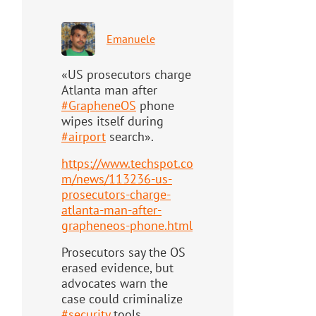
Emanuele
«US prosecutors charge
Atlanta man after
#
GrapheneOS
phone
wipes itself during
#
airport
search».
https://www.
techspot.co
m/news/113236-us-
pr
osecutors-charge-
atlanta-man-after-
grapheneos-phone.html
Prosecutors say the OS
erased evidence, but
advocates warn the
case could criminalize
#
security
tools.