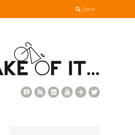
RSS Comments
RSS Feed
LinkedIn
YouTube
Google+
Twitter