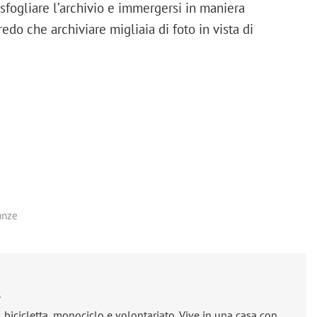
sfogliare l’archivio e immergersi in maniera
redo che archiviare migliaia di foto in vista di
anze
e
, bicicletta, monociclo e volontariato. Vive in una casa con