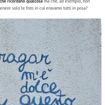
che ricordano qualcosa
ma che, ad esempio, non
ere solo le foto in cui eravamo tutti in posa?