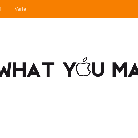
i
Varie