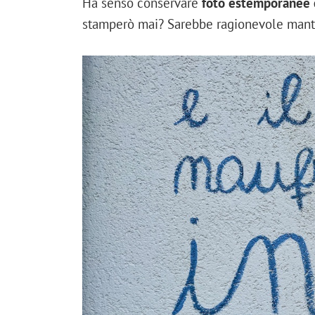
Ha senso conservare
foto estemporanee 
stamperò mai? Sarebbe ragionevole manten