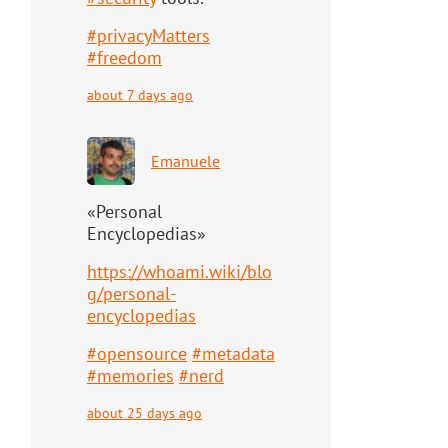
#
privacyMatters
#
freedom
about 7 days ago
Emanuele
«Personal
Encyclopedias»
https://
whoami.wiki/blo
g/personal-
ency
clopedias
#
opensource
#
metadata
#
memories
#
nerd
about 25 days ago