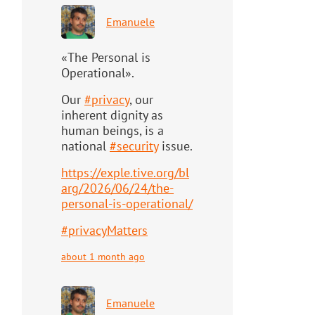
Emanuele
«The Personal is
Operational».
Our
#
privacy
, our
inherent dignity as
human beings, is a
national
#
security
issue.
https://
exple.tive.org/bl
arg/2026/06/2
4/the-
personal-is-operational/
#
privacyMatters
about 1 month ago
Emanuele