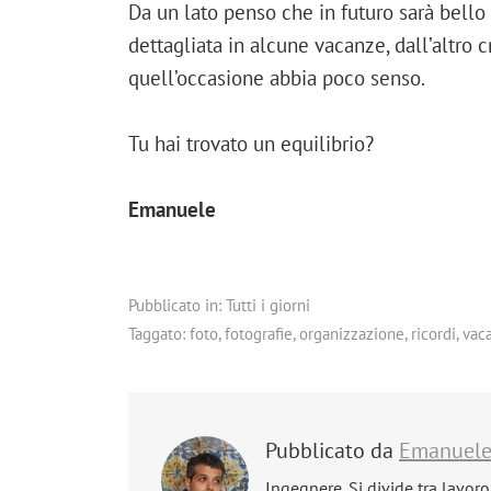
Da un lato penso che in futuro sarà bello 
dettagliata in alcune vacanze, dall’altro c
quell’occasione abbia poco senso.
Tu hai trovato un equilibrio?
Emanuele
Pubblicato in:
Tutti i giorni
Taggato:
foto
,
fotografie
,
organizzazione
,
ricordi
,
vac
Pubblicato da
Emanuel
Ingegnere. Si divide tra lavoro