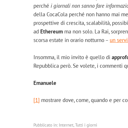
perché
i giornali non sanno fare informazi
della CocaCola perché non hanno mai mes
prospettive di crescita, scalabilità, poss
ad
Ethereum
ma non solo. La Rai, sorpren
scorsa estate in orario notturno –
un servi
Insomma, il mio invito è quello di
approf
Repubblica però. Se volete, i commenti qu
Emanuele
[1]
mostrare dove, come, quando e per cos
Pubblicato in:
Internet
,
Tutti i giorni