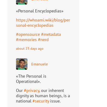
«Personal Encyclopedias»
https://
whoami.wiki/blog/per
sonal-ency
clopedias
#
opensource
#
metadata
#
memories
#
nerd
about 23 days ago
Emanuele
«The Personal is
Operational».
Our
#
privacy
, our inherent
dignity as human beings, is a
national
#
security
issue.