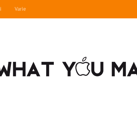
i
Varie