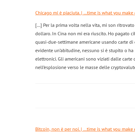
Chicago mi è piaciuta. | …time is what you make 
[…] Per la prima volta nella vita, mi son ritrova
dollaro. In Cina non mi era riuscito. Ho pagato c
quasi-due-settimane americane usando carte di cr
evidente un’abitudine, nessuno si è stupito o ha s
elettronici. Gli americani sono viziati dalle cart
nell’esplosione verso le masse delle cryptovalute
Bitcoin, non è per noi. | …time is what you make 