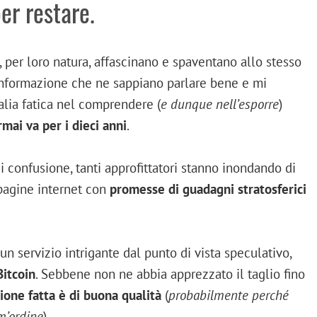
er restare.
, per loro natura, affascinano e spaventano allo stesso
i informazione che ne sappiano parlare bene e mi
alia fatica nel comprendere (
e dunque nell’esporre
)
rmai va per i dieci anni
.
 confusione, tanti approfittatori stanno inondando di
 pagine internet con
promesse di guadagni stratosferici
n servizio intrigante dal punto di vista speculativo,
Bitcoin
. Sebbene non ne abbia apprezzato il taglio fino
ione fatta è di buona qualità
(
probabilmente perché
im’ordine
).