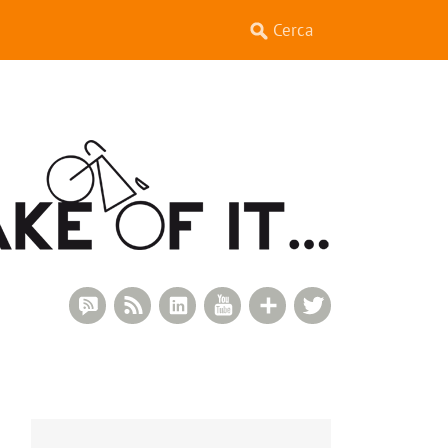
RSS Comments
RSS Feed
LinkedIn
YouTube
Google+
Twitter