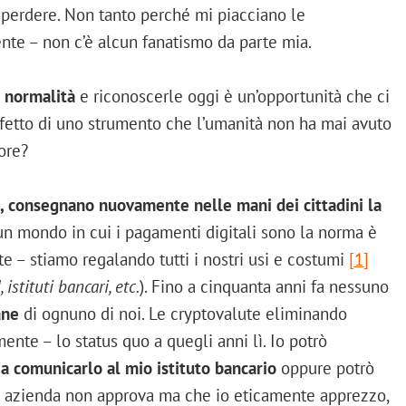
 perdere. Non tanto perché mi piacciano le
e – non c’è alcun fanatismo da parte mia.
o normalità
e riconoscerle oggi è un’opportunità che ci
’effetto di uno strumento che l’umanità non ha mai avuto
ore?
ivi, consegnano nuovamente nelle mani dei cittadini la
 un mondo in cui i pagamenti digitali sono la norma è
 – stiamo regalando tutti i nostri usi e costumi
[1]
istituti bancari, etc.
). Fino a cinquanta anni fa nessuno
ane
di ognuno di noi. Le cryptovalute eliminando
nte – lo status quo a quegli anni lì. Io potrò
a comunicarlo al mio istituto bancario
oppure potrò
a azienda non approva ma che io eticamente apprezzo,