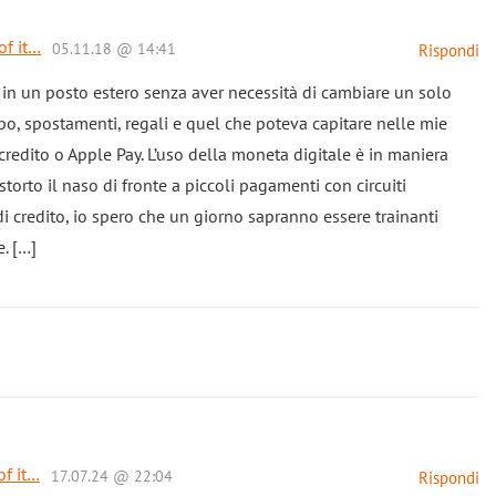
of it…
05.11.18 @ 14:41
Rispondi
to in un posto estero senza aver necessità di cambiare un solo
ibo, spostamenti, regali e quel che poteva capitare nelle mie
edito o Apple Pay. L’uso della moneta digitale è in maniera
torto il naso di fronte a piccoli pagamenti con circuiti
e di credito, io spero che un giorno sapranno essere trainanti
. […]
of it…
17.07.24 @ 22:04
Rispondi