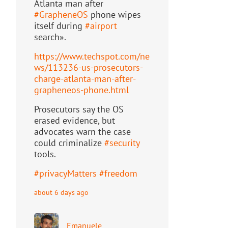
Atlanta man after
#
GrapheneOS
phone wipes
itself during
#
airport
search».
https://www.
techspot.com/ne
ws/113236-us-pr
osecutors-
charge-atlanta-man-after-
grapheneos-phone.html
Prosecutors say the OS
erased evidence, but
advocates warn the case
could criminalize
#
security
tools.
#
privacyMatters
#
freedom
about 6 days ago
Emanuele