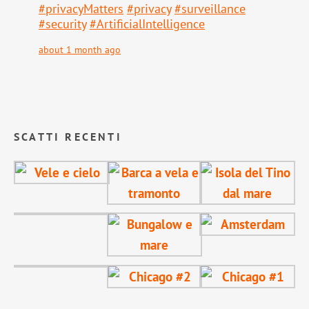
#
privacyMatters
#
privacy
#
surveillance
#
security
#
ArtificialIntelligence
about 1 month ago
SCATTI RECENTI