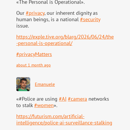
«The Personal is Operational».
Our
#
privacy
, our inherent dignity as
human beings, is a national
#
security
issue.
https://
exple.tive.org/blarg/2026/06/2
4/the
-personal-is-operational/
#
privacyMatters
about 1 month ago
Emanuele
«#Police are using
#
AI
#
camera
networks
to stalk
#
women
».
https://
futurism.com/artificial-
intell
igence/police-ai-surveillance-stalking