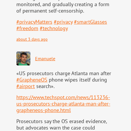
monitored, and gradually creating a form
of permanent self-censorship.
#
privacyMatters
#
privacy
#
smartGlasses
#
freedom
#
technology
about 3 days ago
Emanuele
«US prosecutors charge Atlanta man after
#
GrapheneOS
phone wipes itself during
#
airport
search».
https://www.
techspot.com/news/113236-
us-pr
osecutors-charge-atlanta-man-after-
grapheneos-phone.html
Prosecutors say the OS erased evidence,
but advocates warn the case could