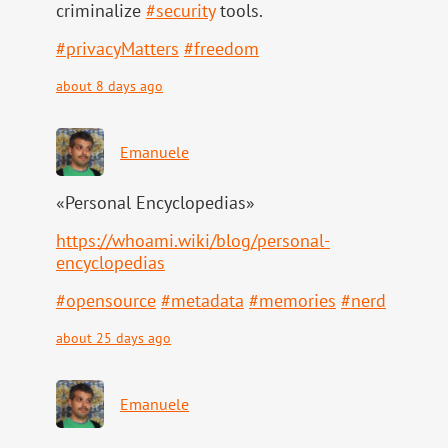
criminalize
#
security
tools.
#
privacyMatters
#
freedom
about 8 days ago
Emanuele
«Personal Encyclopedias»
https://
whoami.wiki/blog/personal-
ency
clopedias
#
opensource
#
metadata
#
memories
#
nerd
about 25 days ago
Emanuele