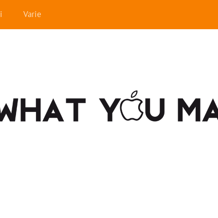
i
Varie