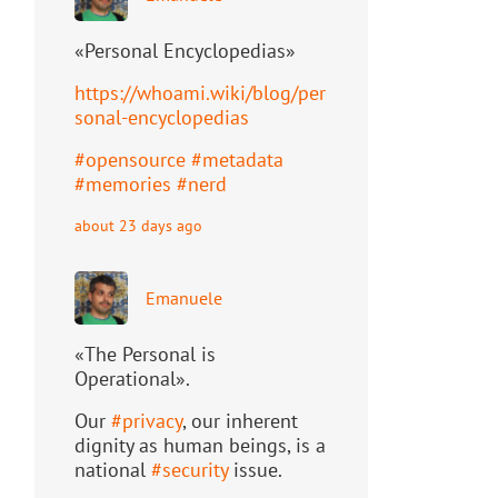
«Personal Encyclopedias»
https://
whoami.wiki/blog/per
sonal-ency
clopedias
#
opensource
#
metadata
#
memories
#
nerd
about 23 days ago
Emanuele
«The Personal is
Operational».
Our
#
privacy
, our inherent
dignity as human beings, is a
national
#
security
issue.