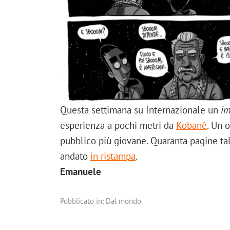
Questa settimana su Internazionale un
im
esperienza a pochi metri da
Kobanê
. Un 
pubblico più giovane. Quaranta pagine tal
andato
in ristampa
.
Emanuele
Pubblicato in:
Dal mondo