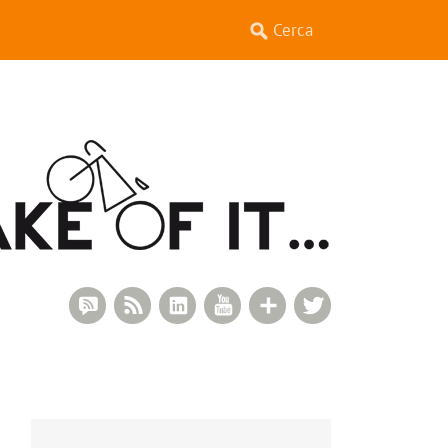
RSS Comments
RSS Feed
LinkedIn
YouTube
Google+
Twitter