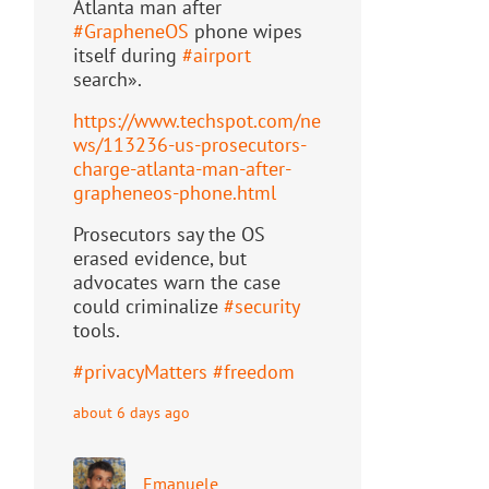
Atlanta man after
#
GrapheneOS
phone wipes
itself during
#
airport
search».
https://www.
techspot.com/ne
ws/113236-us-pr
osecutors-
charge-atlanta-man-after-
grapheneos-phone.html
Prosecutors say the OS
erased evidence, but
advocates warn the case
could criminalize
#
security
tools.
#
privacyMatters
#
freedom
about 6 days ago
Emanuele