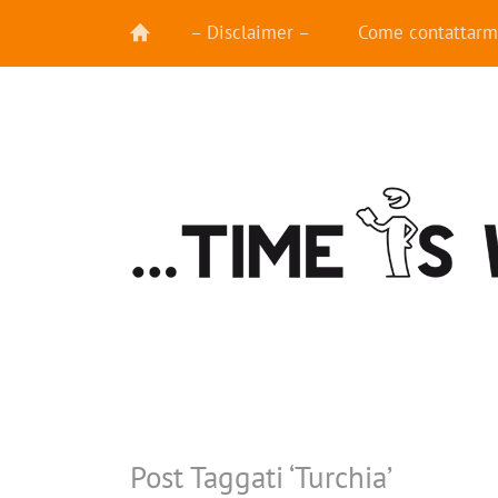
– Disclaimer –
Come contattarm
Post Taggati ‘
Turchia
’