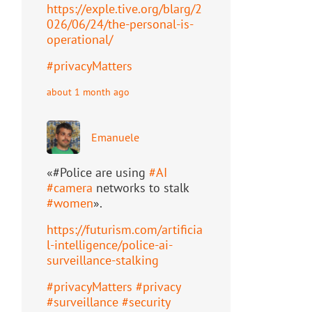
https://
exple.tive.org/blarg/2
026/06/2
4/the-personal-is-
operational/
#
privacyMatters
about 1 month ago
Emanuele
«#Police are using
#
AI
#
camera
networks to stalk
#
women
».
https://
futurism.com/artificia
l-intell
igence/police-ai-
surveillance-stalking
#
privacyMatters
#
privacy
#
surveillance
#
security