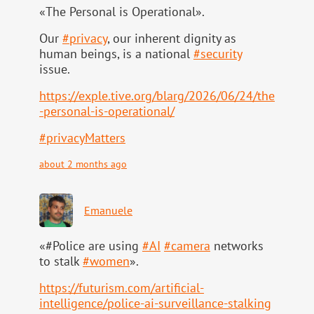
«The Personal is Operational».
Our
#
privacy
, our inherent dignity as
human beings, is a national
#
security
issue.
https://
exple.tive.org/blarg/2026/06/2
4/the
-personal-is-operational/
#
privacyMatters
about 2 months ago
Emanuele
«#Police are using
#
AI
#
camera
networks
to stalk
#
women
».
https://
futurism.com/artificial-
intell
igence/police-ai-surveillance-stalking