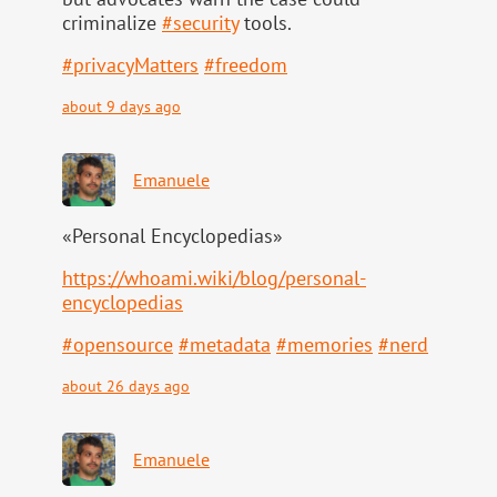
criminalize
#
security
tools.
#
privacyMatters
#
freedom
about 9 days ago
Emanuele
«Personal Encyclopedias»
https://
whoami.wiki/blog/personal-
ency
clopedias
#
opensource
#
metadata
#
memories
#
nerd
about 26 days ago
Emanuele