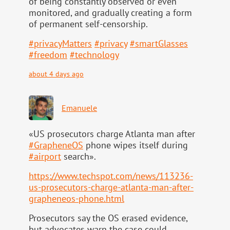
of being constantly observed or even
monitored, and gradually creating a form
of permanent self-censorship.
#
privacyMatters
#
privacy
#
smartGlasses
#
freedom
#
technology
about 4 days ago
Emanuele
«US prosecutors charge Atlanta man after
#
GrapheneOS
phone wipes itself during
#
airport
search».
https://www.
techspot.com/news/113236-
us-pr
osecutors-charge-atlanta-man-after-
grapheneos-phone.html
Prosecutors say the OS erased evidence,
but advocates warn the case could