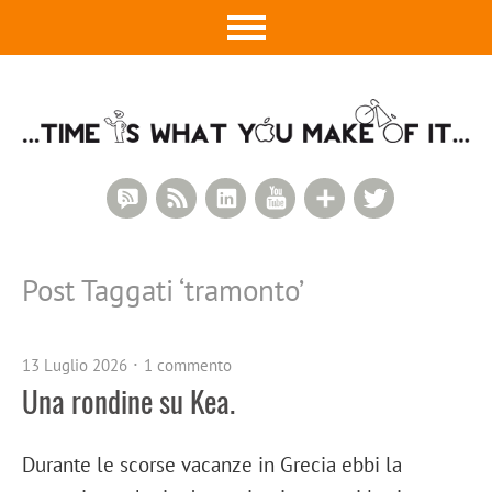
RSS Comments
RSS Feed
LinkedIn
YouTube
Google+
Twitter
Post Taggati ‘
tramonto
’
13 Luglio 2026
1 commento
Una rondine su Kea.
Durante le scorse vacanze in Grecia ebbi la