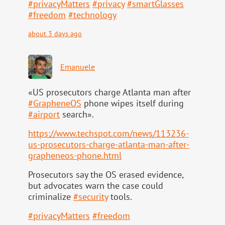
#
privacyMatters
#
privacy
#
smartGlasses
#
freedom
#
technology
about 3 days ago
Emanuele
«US prosecutors charge Atlanta man after
#
GrapheneOS
phone wipes itself during
#
airport
search».
https://www.
techspot.com/news/113236-
us-pr
osecutors-charge-atlanta-man-after-
grapheneos-phone.html
Prosecutors say the OS erased evidence,
but advocates warn the case could
criminalize
#
security
tools.
#
privacyMatters
#
freedom