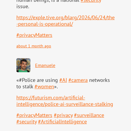
issue.
https://
exple.tive.org/blarg/2026/06/2
4/the
-personal-is-operational/
#
privacyMatters
about 1 month ago
Emanuele
«#Police are using
#
AI
#
camera
networks
to stalk
#
women
».
https://
futurism.com/artificial-
intell
igence/police-ai-surveillance-stalking
#
privacyMatters
#
privacy
#
surveillance
#
security
#
ArtificialIntelligence