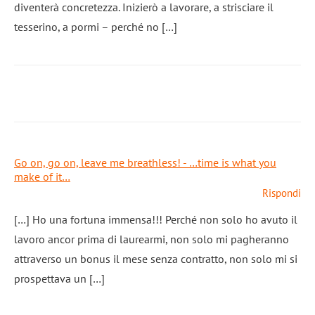
diventerà concretezza. Inizierò a lavorare, a strisciare il
tesserino, a pormi – perché no […]
Go on, go on, leave me breathless! - …time is what you
make of it…
Rispondi
[…] Ho una fortuna immensa!!! Perché non solo ho avuto il
lavoro ancor prima di laurearmi, non solo mi pagheranno
attraverso un bonus il mese senza contratto, non solo mi si
prospettava un […]