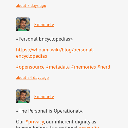
about 7 days ago
Emanuele
«Personal Encyclopedias»
https://
whoami.wiki/blog/personal-
ency
clopedias
#
opensource
#
metadata
#
memories
#
nerd
about 24 days ago
Emanuele
«The Personal is Operational».
Our
#
privacy
, our inherent dignity as
human beings, is a national
#
security