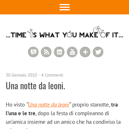
RSS Comments
RSS Feed
LinkedIn
YouTube
Google+
Twitter
30 Gennaio 2010
4 Commenti
Una notte da leoni.
Ho visto
“
Una notte da leoni
“
proprio stanotte,
tra
l’una e le tre
, dopo la festa di compleanno di
un’amica insieme ad un amico che ha condiviso la