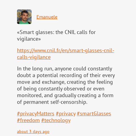
Emanuele
«Smart glasses: the CNIL calls for
vigilance»
https://www.
cnil.fr/en/smart-glasses-cnil-
calls-vigilance
In the long run, anyone could constantly
doubt a potential recording of their every
move and exchange, creating the feeling
of being constantly observed or even
monitored, and gradually creating a form
of permanent self-censorship.
#
privacyMatters
#
privacy
#
smartGlasses
#
freedom
#
technology
about 3 days ago