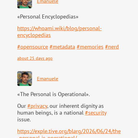
Emanuele
«Personal Encyclopedias»
https://
whoami.wiki/blog/personal-
ency
clopedias
#
opensource
#
metadata
#
memories
#
nerd
about 25 days ago
Emanuele
«The Personal is Operational».
Our
#
privacy
, our inherent dignity as
human beings, is a national
#
security
issue.
https://
exple.tive.org/blarg/2026/06/2
4/the
-personal-is-operational/