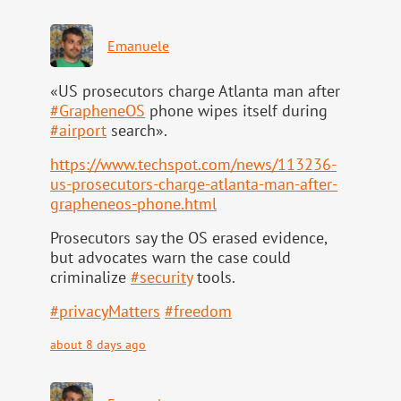
Emanuele
«US prosecutors charge Atlanta man after
#
GrapheneOS
phone wipes itself during
#
airport
search».
https://www.
techspot.com/news/113236-
us-pr
osecutors-charge-atlanta-man-after-
grapheneos-phone.html
Prosecutors say the OS erased evidence,
but advocates warn the case could
criminalize
#
security
tools.
#
privacyMatters
#
freedom
about 8 days ago