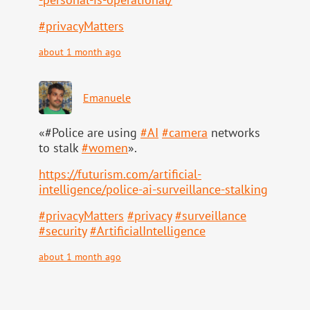
#
privacyMatters
about 1 month ago
Emanuele
«#Police are using
#
AI
#
camera
networks
to stalk
#
women
».
https://
futurism.com/artificial-
intell
igence/police-ai-surveillance-stalking
#
privacyMatters
#
privacy
#
surveillance
#
security
#
ArtificialIntelligence
about 1 month ago