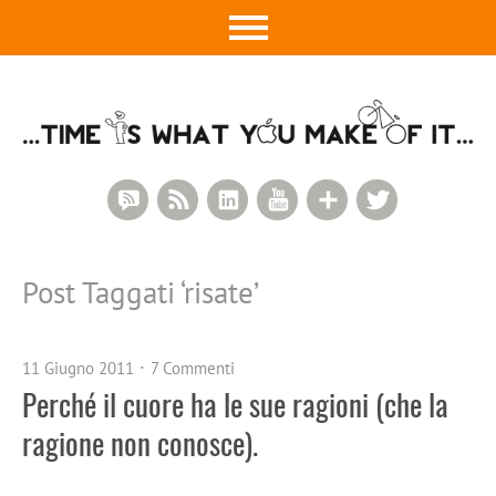
RSS Comments
RSS Feed
LinkedIn
YouTube
Google+
Twitter
Post Taggati ‘
risate
’
11 Giugno 2011
7 Commenti
Perché il cuore ha le sue ragioni (che la
ragione non conosce).