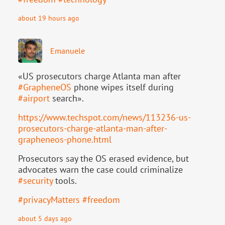
about 19 hours ago
Emanuele
«US prosecutors charge Atlanta man after
#
GrapheneOS
phone wipes itself during
#
airport
search».
https://www.
techspot.com/news/113236-us-
pr
osecutors-charge-atlanta-man-after-
grapheneos-phone.html
Prosecutors say the OS erased evidence, but
advocates warn the case could criminalize
#
security
tools.
#
privacyMatters
#
freedom
about 5 days ago