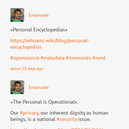
Emanuele
«Personal Encyclopedias»
https://
whoami.wiki/blog/personal-
ency
clopedias
#
opensource
#
metadata
#
memories
#
nerd
about 23 days ago
Emanuele
«The Personal is Operational».
Our
#
privacy
, our inherent dignity as human
beings, is a national
#
security
issue.