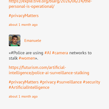
https://
exple.tive.org/blarg/2026/06/2
4/the-
personal-is-operational/
#
privacyMatters
about 1 month ago
Emanuele
«#Police are using
#
AI
#
camera
networks to
stalk
#
women
».
https://
futurism.com/artificial-
intell
igence/police-ai-surveillance-stalking
#
privacyMatters
#
privacy
#
surveillance
#
security
#
ArtificialIntelligence
about 1 month ago