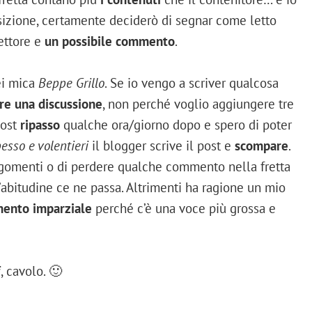
sizione, certamente deciderò di segnar come letto
lettore e
un possibile commento
.
ei mica
Beppe Grillo
. Se io vengo a scriver qualcosa
are una discussione
, non perché voglio aggiungere tre
post
ripasso
qualche ora/giorno dopo e spero di poter
esso e volentieri
il blogger scrive il post e
scompare
.
argomenti o di perdere qualche commento nella fretta
n’abitudine ce ne passa. Altrimenti ha ragione un mio
mento imparziale
perché c’è una voce più grossa e
i
, cavolo. 🙂