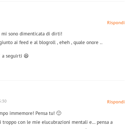
Rispondi
 mi sono dimenticata di dirti!
iunto ai feed e al blogroll , eheh , quale onore ..
 a seguirti 😆
5:30
Rispondi
 tempo immemore! Pensa tu! 🙂
ti troppo con le mie elucubrazioni mentali e… pensa a