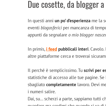
Due cosette, da blogger a
In questi anni
un po’ d’esperienza
me la so
eventi
blogosferici
per mancanza di tem
appunti da segnalare
o mio blogger nasce
In primis,
i feed
pubblicali interi
. Cavolo. 
altre piattaforme cerca e troverai sicuram
Il perché è semplicissimo. Tu
scrivi per e
statistiche di accesso alle tue pagine. Se 
sbagliato
completamente
lavoro. Devi me
i numeri salire.
Dai, su… scherzi a parte, sappiamo tutti c
guardare ma credimi che quando si va di 