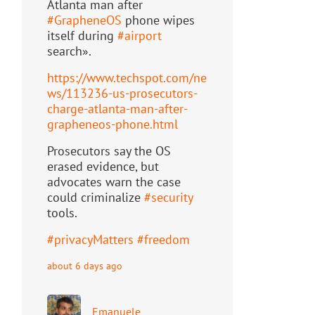
Atlanta man after
#
GrapheneOS
phone wipes
itself during
#
airport
search».
https://www.
techspot.com/ne
ws/113236-us-pr
osecutors-
charge-atlanta-man-after-
grapheneos-phone.html
Prosecutors say the OS
erased evidence, but
advocates warn the case
could criminalize
#
security
tools.
#
privacyMatters
#
freedom
about 6 days ago
Emanuele