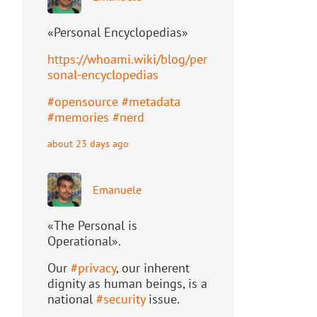
«Personal Encyclopedias»
https://
whoami.wiki/blog/per
sonal-ency
clopedias
#
opensource
#
metadata
#
memories
#
nerd
about 23 days ago
Emanuele
«The Personal is
Operational».
Our
#
privacy
, our inherent
dignity as human beings, is a
national
#
security
issue.