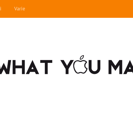
i
Varie