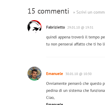
15 commenti
» Scrivi un comm
Fabrizietto
29.01.10 @ 19:31
quindi appena troverò il tempo per
tu non penserai affatto che ti ho li
Emanuele
30.01.10 @ 10:30
Ovviamente penserò che questo post
pedina di un sistema che funzion
Ciao,
Emanuele