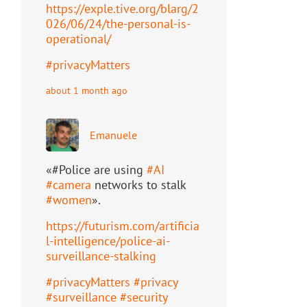
https://
exple.tive.org/blarg/2
026/06/2
4/the-personal-is-
operational/
#
privacyMatters
about 1 month ago
Emanuele
«#Police are using
#
AI
#
camera
networks to stalk
#
women
».
https://
futurism.com/artificia
l-intell
igence/police-ai-
surveillance-stalking
#
privacyMatters
#
privacy
#
surveillance
#
security