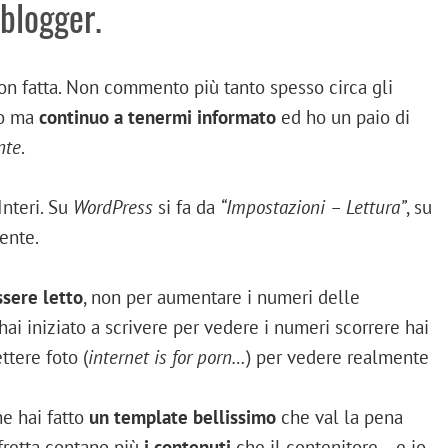
 blogger.
n fatta. Non commento più tanto spesso circa gli
po ma
continuo a tenermi informato
ed ho un paio di
nte
.
Interi. Su
WordPress
si fa da
“Impostazioni – Lettura”
, su
ente.
ssere letto
, non per aumentare i numeri delle
hai iniziato a scrivere per vedere i numeri scorrere hai
ttere foto (
internet is for porn…
) per vedere realmente
he hai fatto
un template bellissimo
che val la pena
fretta contano più
i contenuti
che il contenitore… e io