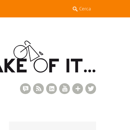
RSS Comments
RSS Feed
LinkedIn
YouTube
Google+
Twitter