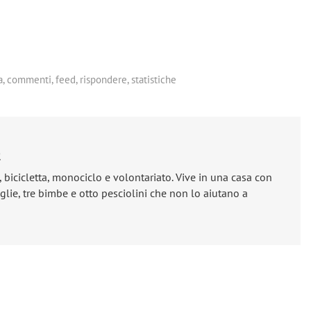
a
,
commenti
,
feed
,
rispondere
,
statistiche
e
, bicicletta, monociclo e volontariato. Vive in una casa con
lie, tre bimbe e otto pesciolini che non lo aiutano a