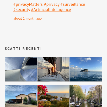
#
privacyMatters
#
privacy
#
surveillance
#
security
#
ArtificialIntelligence
about 1 month ago
SCATTI RECENTI