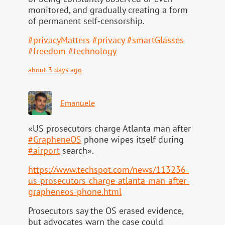
monitored, and gradually creating a form
of permanent self-censorship.
#
privacyMatters
#
privacy
#
smartGlasses
#
freedom
#
technology
about 3 days ago
Emanuele
«US prosecutors charge Atlanta man after
#
GrapheneOS
phone wipes itself during
#
airport
search».
https://www.
techspot.com/news/113236-
us-pr
osecutors-charge-atlanta-man-after-
grapheneos-phone.html
Prosecutors say the OS erased evidence,
but advocates warn the case could