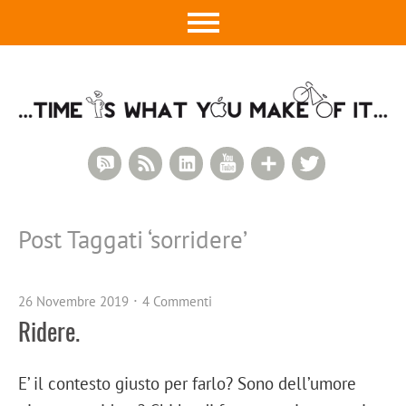
RSS Comments
RSS Feed
LinkedIn
YouTube
Google+
Twitter
Post Taggati ‘
sorridere
’
26 Novembre 2019
4 Commenti
Ridere.
E’ il contesto giusto per farlo? Sono dell’umore