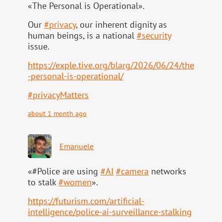
«The Personal is Operational».
Our
#
privacy
, our inherent dignity as
human beings, is a national
#
security
issue.
https://
exple.tive.org/blarg/2026/06/2
4/the
-personal-is-operational/
#
privacyMatters
about 1 month ago
Emanuele
«#Police are using
#
AI
#
camera
networks
to stalk
#
women
».
https://
futurism.com/artificial-
intell
igence/police-ai-surveillance-stalking