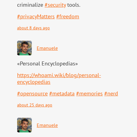
criminalize
#
security
tools.
#
privacyMatters
#
freedom
about 8 days ago
Emanuele
«Personal Encyclopedias»
https://
whoami.wiki/blog/personal-
ency
clopedias
#
opensource
#
metadata
#
memories
#
nerd
about 25 days ago
Emanuele