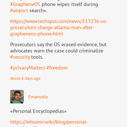
#
GrapheneOS
phone wipes itself during
#
airport
search».
https://www.
techspot.com/news/113236-us-
pr
osecutors-charge-atlanta-man-after-
grapheneos-phone.html
Prosecutors say the OS erased evidence, but
advocates warn the case could criminalize
#
security
tools.
#
privacyMatters
#
freedom
about 6 days ago
Emanuele
«Personal Encyclopedias»
https://
whoami.wiki/blog/personal-