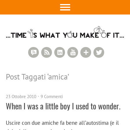
RSS Comments
RSS Feed
LinkedIn
YouTube
Google+
Twitter
Post Taggati ‘
amica
’
23 Ottobre 2010
9 Commenti
When I was a little boy I used to wonder.
Uscire con due amiche fa bene all’autostima (e il