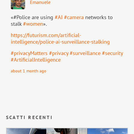
Emanuele
«#Police are using
#
AI
#
camera
networks to
stalk
#
women
».
https://
futurism.com/artificial-
intell
igence/police-ai-surveillance-stalking
#
privacyMatters
#
privacy
#
surveillance
#
security
#
ArtificialIntelligence
about 1 month ago
SCATTI RECENTI