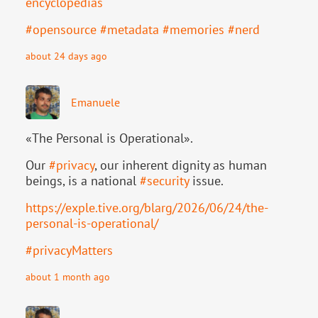
ency
clopedias
#
opensource
#
metadata
#
memories
#
nerd
about 24 days ago
Emanuele
«The Personal is Operational».
Our
#
privacy
, our inherent dignity as human
beings, is a national
#
security
issue.
https://
exple.tive.org/blarg/2026/06/2
4/the-
personal-is-operational/
#
privacyMatters
about 1 month ago