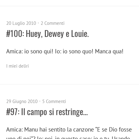
20 Luglio 2010
2 Commenti
#100: Huey, Dewey e Louie.
Amica: io sono qui! Io: io sono quo! Manca qua!
I miei deliri
29 Giugno 2010
5 Commenti
#97: Il campo si restringe…
Amica: Manu hai sentito la canzone “E se Dio fosse
uno di noi”? Io: noi, in questo caso: io e tu. Usando