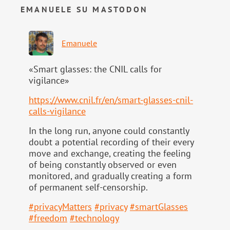
EMANUELE SU MASTODON
Emanuele
«Smart glasses: the CNIL calls for
vigilance»
https://www.
cnil.fr/en/smart-glasses-cnil-
calls-vigilance
In the long run, anyone could constantly
doubt a potential recording of their every
move and exchange, creating the feeling
of being constantly observed or even
monitored, and gradually creating a form
of permanent self-censorship.
#
privacyMatters
#
privacy
#
smartGlasses
#
freedom
#
technology