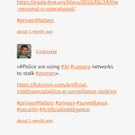
https://
exple.tive.org/blarg/2026/06/2
4/the
-personal-is-operational/
#
privacyMatters
about 1 month ago
Emanuele
«#Police are using
#
AI
#
camera
networks
to stalk
#
women
».
https://
futurism.com/artificial-
intell
igence/police-ai-surveillance-stalking
#
privacyMatters
#
privacy
#
surveillance
#
security
#
ArtificialIntelligence
about 1 month ago