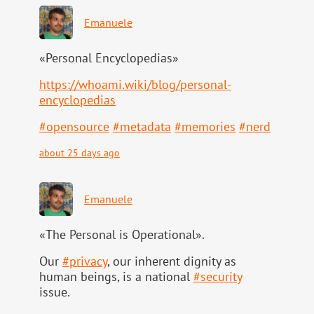
Emanuele
«Personal Encyclopedias»
https://
whoami.wiki/blog/personal-
ency
clopedias
#
opensource
#
metadata
#
memories
#
nerd
about 25 days ago
Emanuele
«The Personal is Operational».
Our
#
privacy
, our inherent dignity as
human beings, is a national
#
security
issue.