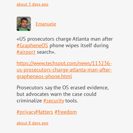
about 3 days ago
Emanuele
«US prosecutors charge Atlanta man after
#
GrapheneOS
phone wipes itself during
#
airport
search».
https://www.
techspot.com/news/113236-
us-pr
osecutors-charge-atlanta-man-after-
grapheneos-phone.html
Prosecutors say the OS erased evidence,
but advocates warn the case could
criminalize
#
security
tools.
#
privacyMatters
#
freedom
about 8 days ago