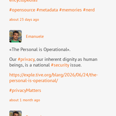
#
opensource
#
metadata
#
memories
#
nerd
about 23 days ago
Emanuele
«The Personal is Operational».
Our
#
privacy
, our inherent dignity as human
beings, is a national
#
security
issue.
https://
exple.tive.org/blarg/2026/06/2
4/the-
personal-is-operational/
#
privacyMatters
about 1 month ago