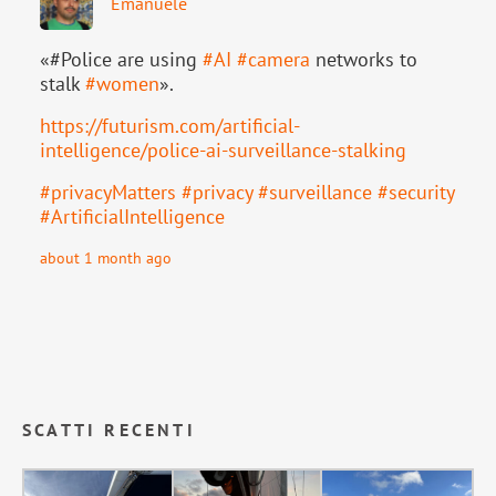
Emanuele
«#Police are using
#
AI
#
camera
networks to
stalk
#
women
».
https://
futurism.com/artificial-
intell
igence/police-ai-surveillance-stalking
#
privacyMatters
#
privacy
#
surveillance
#
security
#
ArtificialIntelligence
about 1 month ago
SCATTI RECENTI