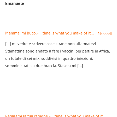
Emanuele
Mamma, mi buco. - …time is what you make of it…
Rispondi
[…] mi vedrete scrivere cose strane non allarmatevi.
Stamattina sono andato a fare i vaccini per partire in Africa,
un totale di sei mix, suddivisi in quattro iniezioni,
somministrati su due braccia. Stasera mi […]
Regalami la tua ragione. - …time is what you make of it…