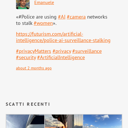
Emanuele
«#Police are using
#
AI
#
camera
networks
to stalk
#
women
».
https://
futurism.com/artificial-
intell
igence/police-ai-surveillance-stalking
#
privacyMatters
#
privacy
#
surveillance
#
security
#
ArtificialIntelligence
about 2 months ago
SCATTI RECENTI