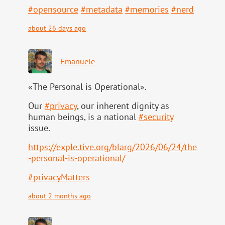
#
opensource
#
metadata
#
memories
#
nerd
about 26 days ago
Emanuele
«The Personal is Operational».
Our
#
privacy
, our inherent dignity as
human beings, is a national
#
security
issue.
https://
exple.tive.org/blarg/2026/06/2
4/the
-personal-is-operational/
#
privacyMatters
about 2 months ago