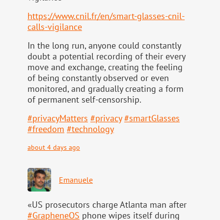
https://www.
cnil.fr/en/smart-glasses-cnil-
calls-vigilance
In the long run, anyone could constantly
doubt a potential recording of their every
move and exchange, creating the feeling
of being constantly observed or even
monitored, and gradually creating a form
of permanent self-censorship.
#
privacyMatters
#
privacy
#
smartGlasses
#
freedom
#
technology
about 4 days ago
Emanuele
«US prosecutors charge Atlanta man after
#
GrapheneOS
phone wipes itself during