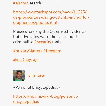
#
airport
search».
https://www.
techspot.com/news/113236-
us-pr
osecutors-charge-atlanta-man-after-
grapheneos-phone.html
Prosecutors say the OS erased evidence,
but advocates warn the case could
criminalize
#
security
tools.
#
privacyMatters
#
freedom
about 9 days ago
Emanuele
«Personal Encyclopedias»
https://
whoami.wiki/blog/personal-
ency
clopedias