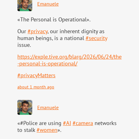
Emanuele
«The Personal is Operational».
Our
#
privacy
, our inherent dignity as
human beings, is a national
#
security
issue.
https://
exple.tive.org/blarg/2026/06/2
4/the
-personal-is-operational/
#
privacyMatters
about 1 month ago
Emanuele
«#Police are using
#
AI
#
camera
networks
to stalk
#
women
».