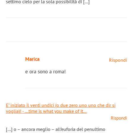
settimo cielo per la sola possibilità di […]
Marica
Rispondi
e ora sono a roma!
E’ iniziato il venti undici (o due zero uno uno che dir si
voglia)! - …time is what you make of it…
Rispondi
[…] o – ancora meglio – all’euforia del penultimo