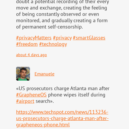
doubt a potential recording of their every
move and exchange, creating the feeling
of being constantly observed or even
monitored, and gradually creating a form
of permanent self-censorship.
#
privacyMatters
#
privacy
#
smartGlasses
#
freedom
#
technology
about 4 days ago
Emanuele
«US prosecutors charge Atlanta man after
#
GrapheneOS
phone wipes itself during
#
airport
search».
https://www.
techspot.com/news/113236-
us-pr
osecutors-charge-atlanta-man-after-
grapheneos-phone.html