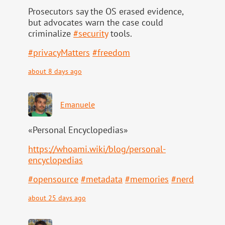
Prosecutors say the OS erased evidence,
but advocates warn the case could
criminalize
#
security
tools.
#
privacyMatters
#
freedom
about 8 days ago
Emanuele
«Personal Encyclopedias»
https://
whoami.wiki/blog/personal-
ency
clopedias
#
opensource
#
metadata
#
memories
#
nerd
about 25 days ago