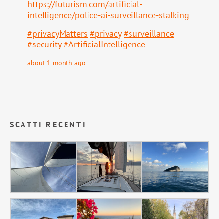
https://
futurism.com/artificial-
intell
igence/police-ai-surveillance-stalking
#
privacyMatters
#
privacy
#
surveillance
#
security
#
ArtificialIntelligence
about 1 month ago
SCATTI RECENTI