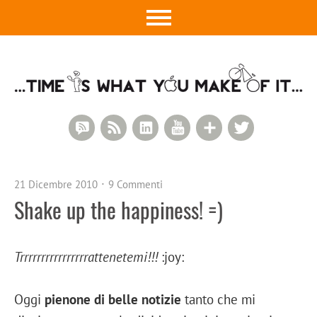
RSS Comments
RSS Feed
LinkedIn
YouTube
Google+
Twitter
21 Dicembre 2010
9 Commenti
Shake up the happiness! =)
Trrrrrrrrrrrrrrrrattenetemi!!!
:joy:
Oggi
pienone di belle notizie
tanto che mi