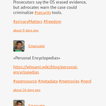
Prosecutors say the OS erased evidence,
but advocates warn the case could
criminalize
#
security
tools.
#
privacyMatters
#
freedom
about 9 days ago
Emanuele
«Personal Encyclopedias»
https://
whoami.wiki/blog/personal-
ency
clopedias
#
opensource
#
metadata
#
memories
#
nerd
about 26 days ago
Emanuele