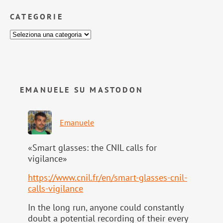
CATEGORIE
EMANUELE SU MASTODON
Emanuele
«Smart glasses: the CNIL calls for
vigilance»
https://www.
cnil.fr/en/smart-glasses-cnil-
calls-vigilance
In the long run, anyone could constantly
doubt a potential recording of their every