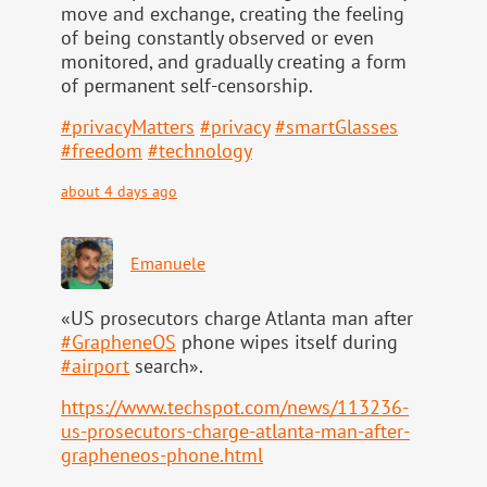
move and exchange, creating the feeling
of being constantly observed or even
monitored, and gradually creating a form
of permanent self-censorship.
#
privacyMatters
#
privacy
#
smartGlasses
#
freedom
#
technology
about 4 days ago
Emanuele
«US prosecutors charge Atlanta man after
#
GrapheneOS
phone wipes itself during
#
airport
search».
https://www.
techspot.com/news/113236-
us-pr
osecutors-charge-atlanta-man-after-
grapheneos-phone.html