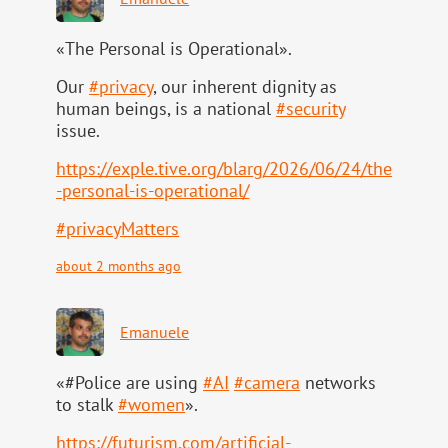
«The Personal is Operational».
Our
#
privacy
, our inherent dignity as
human beings, is a national
#
security
issue.
https://
exple.tive.org/blarg/2026/06/2
4/the
-personal-is-operational/
#
privacyMatters
about 2 months ago
Emanuele
«#Police are using
#
AI
#
camera
networks
to stalk
#
women
».
https://
futurism.com/artificial-