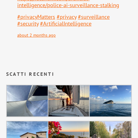
intell
igence/police-ai-surveillance-stalking
#
privacyMatters
#
privacy
#
surveillance
#
security
#
ArtificialIntelligence
about 2 months ago
SCATTI RECENTI