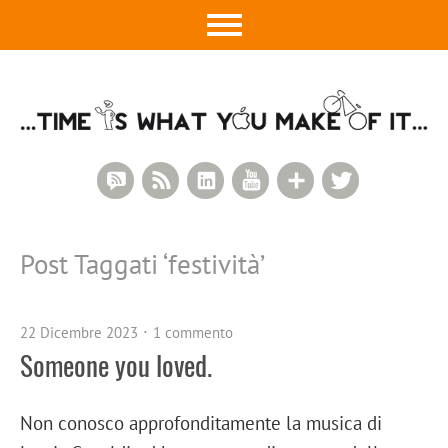
RSS Comments
RSS Feed
LinkedIn
YouTube
Google+
Twitter
Post Taggati ‘
festività
’
22 Dicembre 2023
1 commento
Someone you loved.
Non conosco approfonditamente la musica di