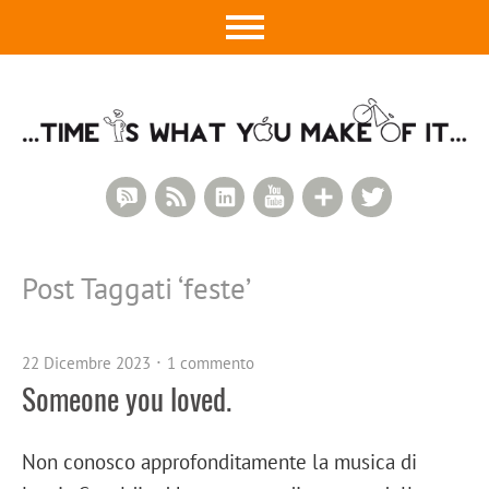
RSS Comments
RSS Feed
LinkedIn
YouTube
Google+
Twitter
Post Taggati ‘
feste
’
22 Dicembre 2023
1 commento
Someone you loved.
Non conosco approfonditamente la musica di