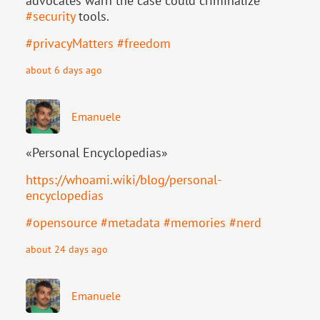
advocates warn the case could criminalize
#
security
tools.
#
privacyMatters
#
freedom
about 6 days ago
Emanuele
«Personal Encyclopedias»
https://
whoami.wiki/blog/personal-
ency
clopedias
#
opensource
#
metadata
#
memories
#
nerd
about 24 days ago
Emanuele