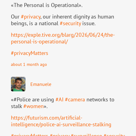
«The Personal is Operational».
Our
#
privacy
, our inherent dignity as human
beings, is a national
#
security
issue.
https://
exple.tive.org/blarg/2026/06/2
4/the-
personal-is-operational/
#
privacyMatters
about 1 month ago
Emanuele
«#Police are using
#
AI
#
camera
networks to
stalk
#
women
».
https://
futurism.com/artificial-
intell
igence/police-ai-surveillance-stalking
#
privacyMatters
#
privacy
#
surveillance
#
security