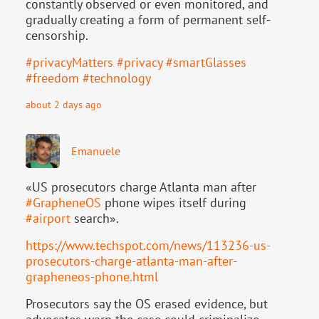
constantly observed or even monitored, and
gradually creating a form of permanent self-
censorship.
#
privacyMatters
#
privacy
#
smartGlasses
#
freedom
#
technology
about 2 days ago
Emanuele
«US prosecutors charge Atlanta man after
#
GrapheneOS
phone wipes itself during
#
airport
search».
https://www.
techspot.com/news/113236-us-
pr
osecutors-charge-atlanta-man-after-
grapheneos-phone.html
Prosecutors say the OS erased evidence, but