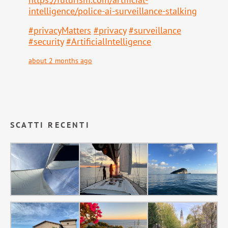
intell
igence/police-ai-surveillance-stalking
#
privacyMatters
#
privacy
#
surveillance
#
security
#
ArtificialIntelligence
about 2 months ago
SCATTI RECENTI