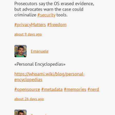
Prosecutors say the OS erased evidence,
but advocates warn the case could
criminalize
#
security
tools.
#
privacyMatters
#
freedom
about 9 days ago
Emanuele
«Personal Encyclopedias»
https://
whoami.wiki/blog/personal-
ency
clopedias
#
opensource
#
metadata
#
memories
#
nerd
about 26 days ago