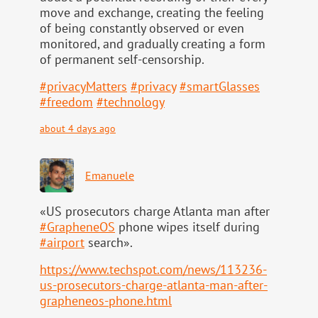
move and exchange, creating the feeling
of being constantly observed or even
monitored, and gradually creating a form
of permanent self-censorship.
#
privacyMatters
#
privacy
#
smartGlasses
#
freedom
#
technology
about 4 days ago
Emanuele
«US prosecutors charge Atlanta man after
#
GrapheneOS
phone wipes itself during
#
airport
search».
https://www.
techspot.com/news/113236-
us-pr
osecutors-charge-atlanta-man-after-
grapheneos-phone.html