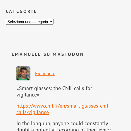
CATEGORIE
EMANUELE SU MASTODON
Emanuele
«Smart glasses: the CNIL calls for
vigilance»
https://www.
cnil.fr/en/smart-glasses-cnil-
calls-vigilance
In the long run, anyone could constantly
doubt a potential recording of their every