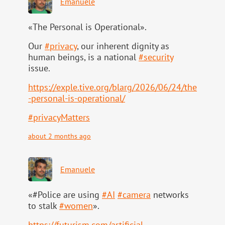
Emanuele
«The Personal is Operational».
Our
#
privacy
, our inherent dignity as
human beings, is a national
#
security
issue.
https://
exple.tive.org/blarg/2026/06/2
4/the
-personal-is-operational/
#
privacyMatters
about 2 months ago
Emanuele
«#Police are using
#
AI
#
camera
networks
to stalk
#
women
».
https://
futurism.com/artificial-