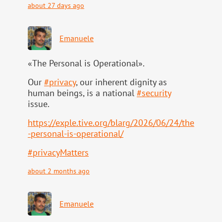
about 27 days ago
Emanuele
«The Personal is Operational».
Our
#
privacy
, our inherent dignity as
human beings, is a national
#
security
issue.
https://
exple.tive.org/blarg/2026/06/2
4/the
-personal-is-operational/
#
privacyMatters
about 2 months ago
Emanuele