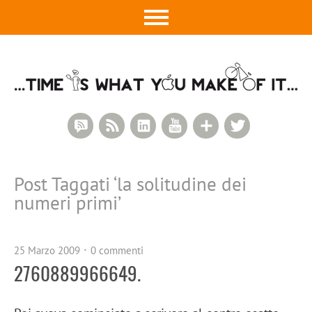
RSS Comments
RSS Feed
LinkedIn
YouTube
Google+
Twitter
Post Taggati ‘
la solitudine dei
numeri primi
’
25 Marzo 2009
0 commenti
2760889966649.