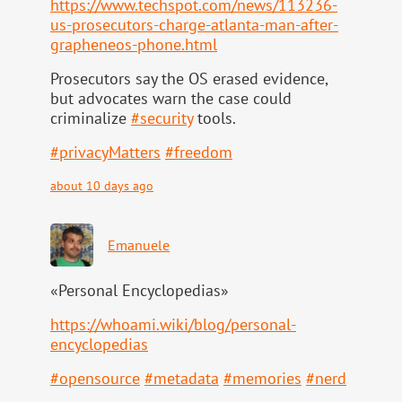
https://www.
techspot.com/news/113236-
us-pr
osecutors-charge-atlanta-man-after-
grapheneos-phone.html
Prosecutors say the OS erased evidence,
but advocates warn the case could
criminalize
#
security
tools.
#
privacyMatters
#
freedom
about 10 days ago
Emanuele
«Personal Encyclopedias»
https://
whoami.wiki/blog/personal-
ency
clopedias
#
opensource
#
metadata
#
memories
#
nerd