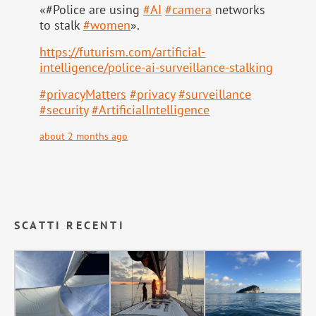
«#Police are using
#
AI
#
camera
networks
to stalk
#
women
».
https://
futurism.com/artificial-
intell
igence/police-ai-surveillance-stalking
#
privacyMatters
#
privacy
#
surveillance
#
security
#
ArtificialIntelligence
about 2 months ago
SCATTI RECENTI