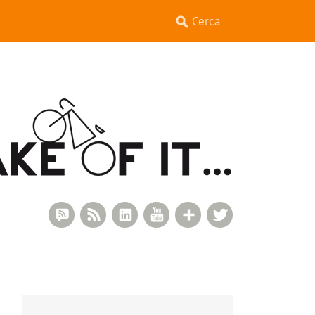
RSS Comments
RSS Feed
LinkedIn
YouTube
Google+
Twitter