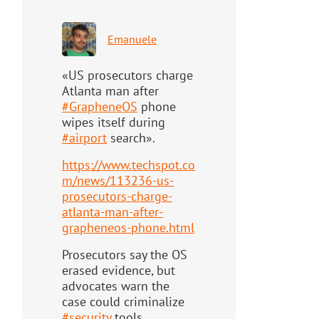
Emanuele
«US prosecutors charge
Atlanta man after
#
GrapheneOS
phone
wipes itself during
#
airport
search».
https://www.
techspot.co
m/news/113236-us-
pr
osecutors-charge-
atlanta-man-after-
grapheneos-phone.html
Prosecutors say the OS
erased evidence, but
advocates warn the
case could criminalize
#
security
tools.