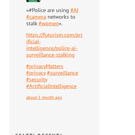
«#Police are using
#
AI
#
camera
networks to
stalk
#
women
».
https://
futurism.com/art
ificial-
intell
igence/police-ai-
surveillance-stalking
#
privacyMatters
#
privacy
#
surveillance
#
security
#
ArtificialIntelligence
about 1 month ago