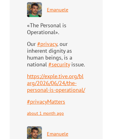
Emanuele
«The Personal is
Operational».
Our
#
privacy
, our
inherent dignity as
human beings, is a
national
#
security
issue.
https://
exple.tive.org/bl
arg/2026/06/2
4/the-
personal-is-operational/
#
privacyMatters
about 1 month ago
Emanuele