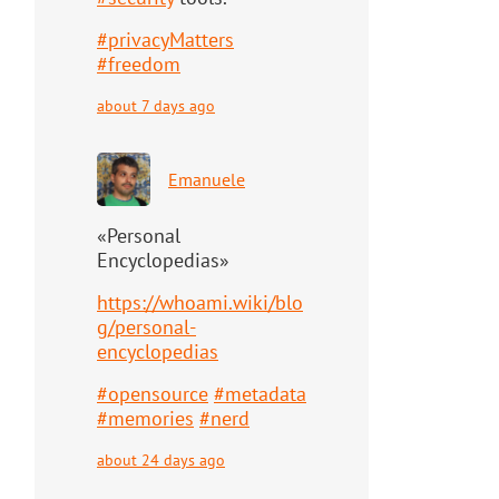
#
privacyMatters
#
freedom
about 7 days ago
Emanuele
«Personal
Encyclopedias»
https://
whoami.wiki/blo
g/personal-
ency
clopedias
#
opensource
#
metadata
#
memories
#
nerd
about 24 days ago