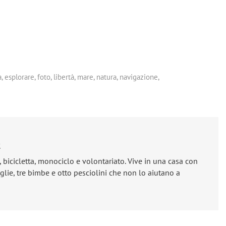
a
,
esplorare
,
foto
,
libertà
,
mare
,
natura
,
navigazione
,
e
, bicicletta, monociclo e volontariato. Vive in una casa con
lie, tre bimbe e otto pesciolini che non lo aiutano a