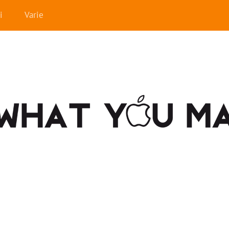
i
Varie