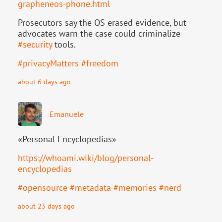
grapheneos-phone.html
Prosecutors say the OS erased evidence, but
advocates warn the case could criminalize
#
security
tools.
#
privacyMatters
#
freedom
about 6 days ago
Emanuele
«Personal Encyclopedias»
https://
whoami.wiki/blog/personal-
ency
clopedias
#
opensource
#
metadata
#
memories
#
nerd
about 23 days ago