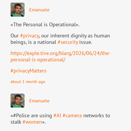
Emanuele
«The Personal is Operational».
Our
#
privacy
, our inherent dignity as human
beings, is a national
#
security
issue.
https://
exple.tive.org/blarg/2026/06/2
4/the-
personal-is-operational/
#
privacyMatters
about 1 month ago
Emanuele
«#Police are using
#
AI
#
camera
networks to
stalk
#
women
».