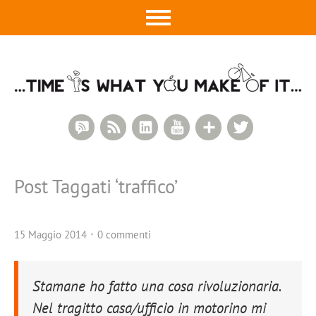
RSS Comments
RSS Feed
LinkedIn
YouTube
Google+
Twitter
Post Taggati ‘
traffico
’
15 Maggio 2014
0 commenti
Stamane ho fatto una cosa rivoluzionaria.
Nel tragitto casa/ufficio in motorino mi