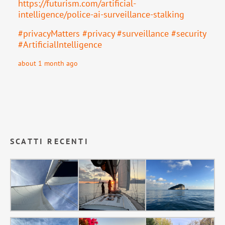
https://
futurism.com/artificial-
intell
igence/police-ai-surveillance-stalking
#
privacyMatters
#
privacy
#
surveillance
#
security
#
ArtificialIntelligence
about 1 month ago
SCATTI RECENTI