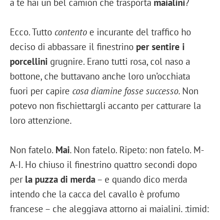
a te hai un bel camion che trasporta
maialini
?
Ecco. Tutto
contento
e incurante del traffico ho
deciso di abbassare il finestrino
per sentire i
porcellini
grugnire. Erano tutti rosa, col naso a
bottone, che buttavano anche loro un’occhiata
fuori per capire
cosa diamine fosse successo
. Non
potevo non fischiettargli accanto per catturare la
loro attenzione.
Non fatelo.
Mai
. Non fatelo. Ripeto: non fatelo. M-
A-I. Ho chiuso il finestrino quattro secondi dopo
per
la puzza di merda
– e quando dico merda
intendo che la cacca del cavallo è profumo
francese – che aleggiava attorno ai maialini. :timid: