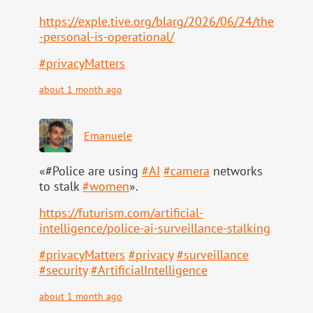
https://
exple.tive.org/blarg/2026/06/2
4/the
-personal-is-operational/
#
privacyMatters
about 1 month ago
Emanuele
«#Police are using
#
AI
#
camera
networks
to stalk
#
women
».
https://
futurism.com/artificial-
intell
igence/police-ai-surveillance-stalking
#
privacyMatters
#
privacy
#
surveillance
#
security
#
ArtificialIntelligence
about 1 month ago