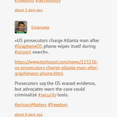
#
freedom
#
technology
about 3 days ago
Emanuele
«US prosecutors charge Atlanta man after
#
GrapheneOS
phone wipes itself during
#
airport
search».
https://www.
techspot.com/news/113236-
us-pr
osecutors-charge-atlanta-man-after-
grapheneos-phone.html
Prosecutors say the OS erased evidence,
but advocates warn the case could
criminalize
#
security
tools.
#
privacyMatters
#
freedom
about 8 days ago