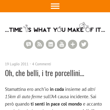
RSS Comments
RSS Feed
LinkedIn
YouTube
Google+
Twitter
19 Luglio 2011
4 Commenti
Oh, che belli, i tre porcellini…
Stamattina ero anch’io
in coda
insieme ad
altri
15km di auto ferme
sull’A4 causa incidente. Sai
però quando
ti senti in pace col mondo
e accanto