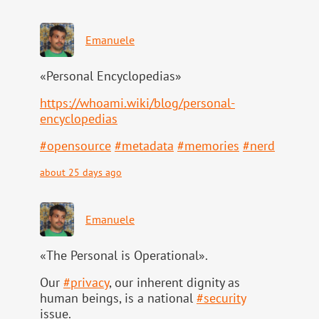
Emanuele
«Personal Encyclopedias»
https://
whoami.wiki/blog/personal-
ency
clopedias
#
opensource
#
metadata
#
memories
#
nerd
about 25 days ago
Emanuele
«The Personal is Operational».
Our
#
privacy
, our inherent dignity as
human beings, is a national
#
security
issue.