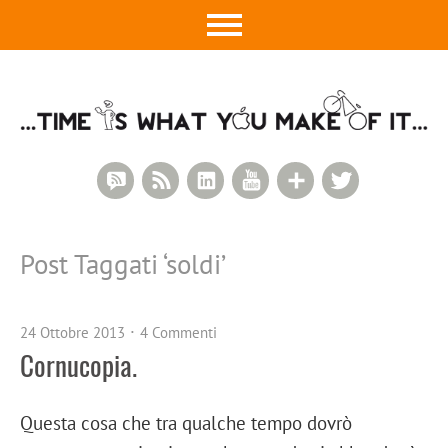
RSS Comments
RSS Feed
LinkedIn
YouTube
Google+
Twitter
Post Taggati ‘
soldi
’
24 Ottobre 2013
4 Commenti
Cornucopia.
Questa cosa che tra qualche tempo dovrò