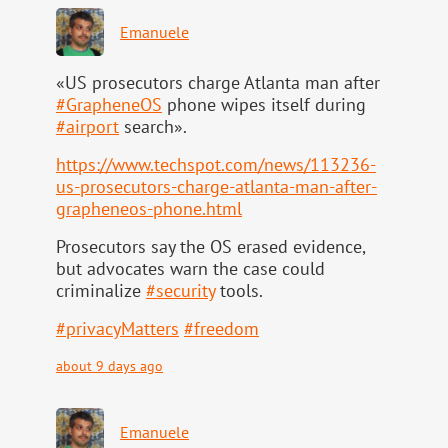
Emanuele
«US prosecutors charge Atlanta man after
#
GrapheneOS
phone wipes itself during
#
airport
search».
https://www.
techspot.com/news/113236-
us-pr
osecutors-charge-atlanta-man-after-
grapheneos-phone.html
Prosecutors say the OS erased evidence,
but advocates warn the case could
criminalize
#
security
tools.
#
privacyMatters
#
freedom
about 9 days ago
Emanuele