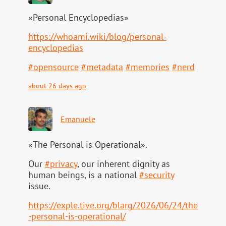
«Personal Encyclopedias»
https://
whoami.wiki/blog/personal-
ency
clopedias
#
opensource
#
metadata
#
memories
#
nerd
about 26 days ago
Emanuele
«The Personal is Operational».
Our
#
privacy
, our inherent dignity as
human beings, is a national
#
security
issue.
https://
exple.tive.org/blarg/2026/06/2
4/the
-personal-is-operational/