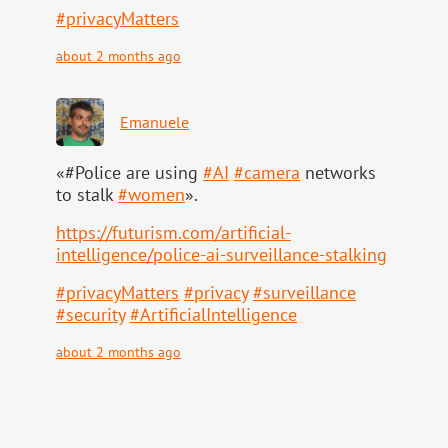
#
privacyMatters
about 2 months ago
Emanuele
«#Police are using
#
AI
#
camera
networks
to stalk
#
women
».
https://
futurism.com/artificial-
intell
igence/police-ai-surveillance-stalking
#
privacyMatters
#
privacy
#
surveillance
#
security
#
ArtificialIntelligence
about 2 months ago