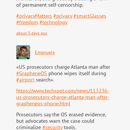
of permanent self-censorship.
#
privacyMatters
#
privacy
#
smartGlasses
#
freedom
#
technology
about 3 days ago
Emanuele
«US prosecutors charge Atlanta man after
#
GrapheneOS
phone wipes itself during
#
airport
search».
https://www.
techspot.com/news/113236-
us-pr
osecutors-charge-atlanta-man-after-
grapheneos-phone.html
Prosecutors say the OS erased evidence,
but advocates warn the case could
criminalize
#
security
tools.