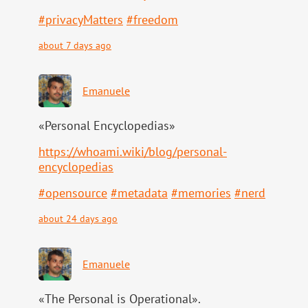
#
privacyMatters
#
freedom
about 7 days ago
Emanuele
«Personal Encyclopedias»
https://
whoami.wiki/blog/personal-
ency
clopedias
#
opensource
#
metadata
#
memories
#
nerd
about 24 days ago
Emanuele
«The Personal is Operational».