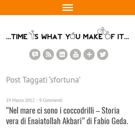
RSS Comments
RSS Feed
LinkedIn
YouTube
Google+
Twitter
Post Taggati ‘
sfortuna
’
19 Marzo 2012
9 Commenti
“Nel mare ci sono i coccodrilli – Storia
vera di Enaiatollah Akbari” di Fabio Geda.