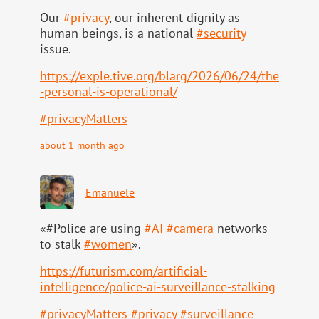
Our
#
privacy
, our inherent dignity as
human beings, is a national
#
security
issue.
https://
exple.tive.org/blarg/2026/06/2
4/the
-personal-is-operational/
#
privacyMatters
about 1 month ago
Emanuele
«#Police are using
#
AI
#
camera
networks
to stalk
#
women
».
https://
futurism.com/artificial-
intell
igence/police-ai-surveillance-stalking
#
privacyMatters
#
privacy
#
surveillance