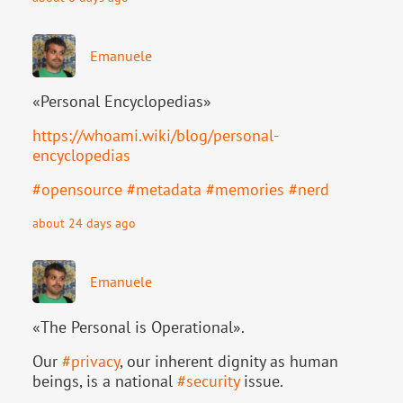
Emanuele
«Personal Encyclopedias»
https://
whoami.wiki/blog/personal-
ency
clopedias
#
opensource
#
metadata
#
memories
#
nerd
about 24 days ago
Emanuele
«The Personal is Operational».
Our
#
privacy
, our inherent dignity as human
beings, is a national
#
security
issue.