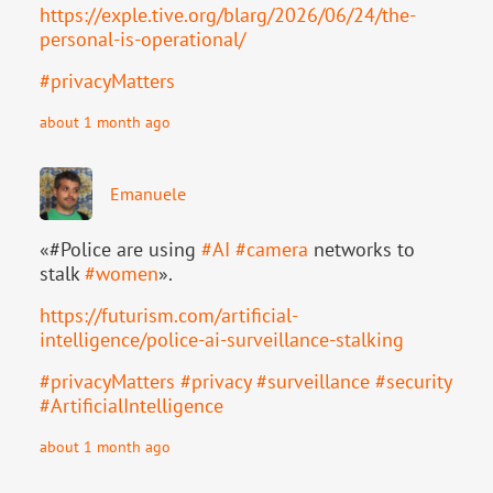
https://
exple.tive.org/blarg/2026/06/2
4/the-
personal-is-operational/
#
privacyMatters
about 1 month ago
Emanuele
«#Police are using
#
AI
#
camera
networks to
stalk
#
women
».
https://
futurism.com/artificial-
intell
igence/police-ai-surveillance-stalking
#
privacyMatters
#
privacy
#
surveillance
#
security
#
ArtificialIntelligence
about 1 month ago