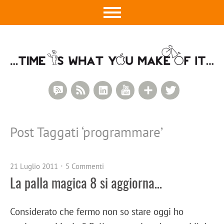
RSS Comments
RSS Feed
LinkedIn
YouTube
Google+
Twitter
Post Taggati ‘
programmare
’
21 Luglio 2011
5 Commenti
La palla magica 8 si aggiorna…
Considerato che fermo non so stare oggi ho