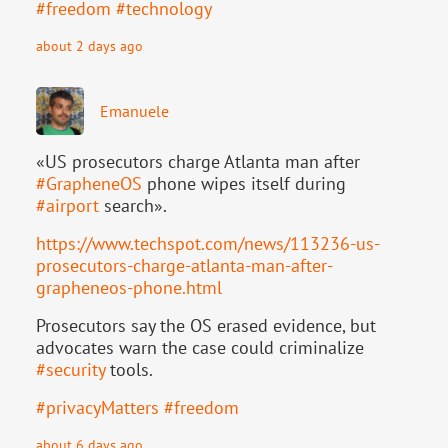
#
freedom
#
technology
about 2 days ago
Emanuele
«US prosecutors charge Atlanta man after
#
GrapheneOS
phone wipes itself during
#
airport
search».
https://www.
techspot.com/news/113236-us-
pr
osecutors-charge-atlanta-man-after-
grapheneos-phone.html
Prosecutors say the OS erased evidence, but
advocates warn the case could criminalize
#
security
tools.
#
privacyMatters
#
freedom
about 6 days ago