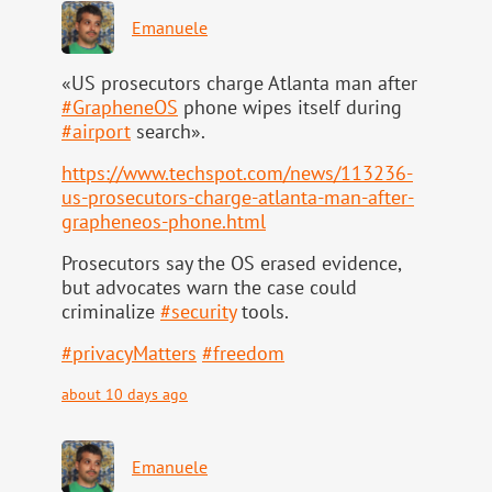
Emanuele
«US prosecutors charge Atlanta man after
#
GrapheneOS
phone wipes itself during
#
airport
search».
https://www.
techspot.com/news/113236-
us-pr
osecutors-charge-atlanta-man-after-
grapheneos-phone.html
Prosecutors say the OS erased evidence,
but advocates warn the case could
criminalize
#
security
tools.
#
privacyMatters
#
freedom
about 10 days ago
Emanuele