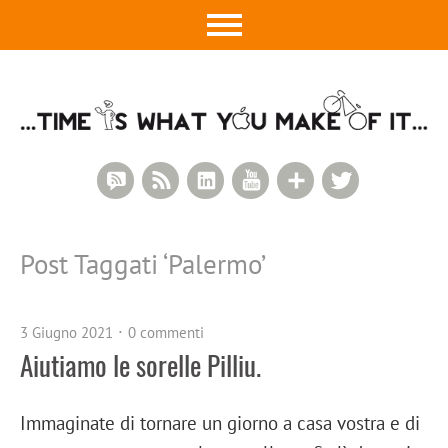
RSS Comments
RSS Feed
LinkedIn
YouTube
Google+
Twitter
Post Taggati ‘
Palermo
’
3 Giugno 2021
0 commenti
Aiutiamo le sorelle Pilliu.
Immaginate di tornare un giorno a casa vostra e di