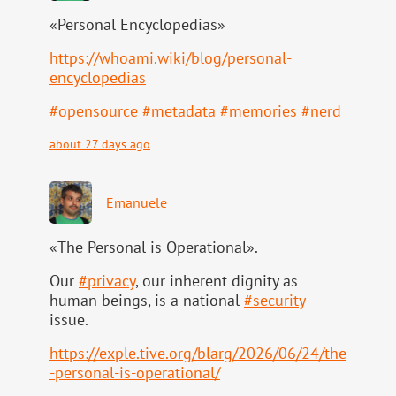
«Personal Encyclopedias»
https://
whoami.wiki/blog/personal-
ency
clopedias
#
opensource
#
metadata
#
memories
#
nerd
about 27 days ago
Emanuele
«The Personal is Operational».
Our
#
privacy
, our inherent dignity as
human beings, is a national
#
security
issue.
https://
exple.tive.org/blarg/2026/06/2
4/the
-personal-is-operational/