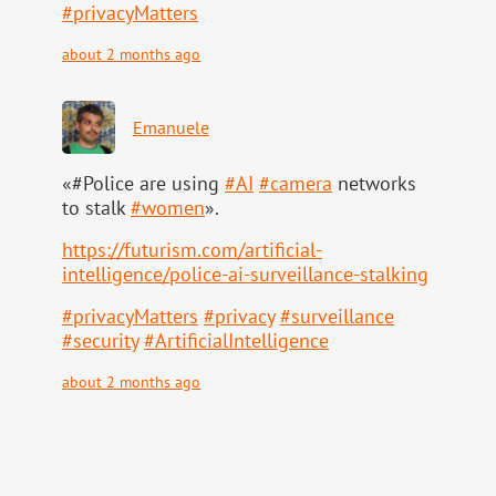
#
privacyMatters
about 2 months ago
Emanuele
«#Police are using
#
AI
#
camera
networks
to stalk
#
women
».
https://
futurism.com/artificial-
intell
igence/police-ai-surveillance-stalking
#
privacyMatters
#
privacy
#
surveillance
#
security
#
ArtificialIntelligence
about 2 months ago