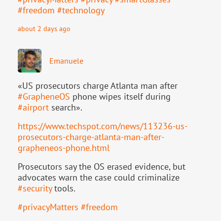
#
freedom
#
technology
about 2 days ago
Emanuele
«US prosecutors charge Atlanta man after
#
GrapheneOS
phone wipes itself during
#
airport
search».
https://www.
techspot.com/news/113236-us-
pr
osecutors-charge-atlanta-man-after-
grapheneos-phone.html
Prosecutors say the OS erased evidence, but
advocates warn the case could criminalize
#
security
tools.
#
privacyMatters
#
freedom