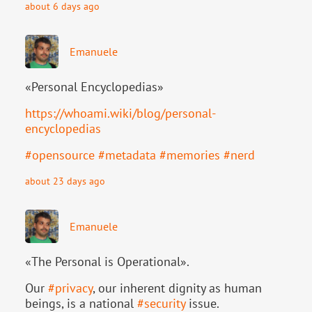
about 6 days ago
Emanuele
«Personal Encyclopedias»
https://
whoami.wiki/blog/personal-
ency
clopedias
#
opensource
#
metadata
#
memories
#
nerd
about 23 days ago
Emanuele
«The Personal is Operational».
Our
#
privacy
, our inherent dignity as human
beings, is a national
#
security
issue.