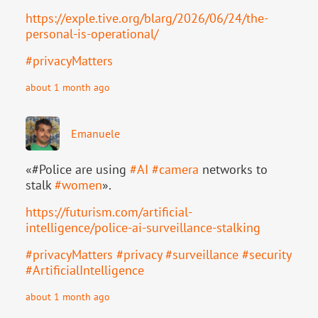
https://
exple.tive.org/blarg/2026/06/2
4/the-
personal-is-operational/
#
privacyMatters
about 1 month ago
Emanuele
«#Police are using
#
AI
#
camera
networks to
stalk
#
women
».
https://
futurism.com/artificial-
intell
igence/police-ai-surveillance-stalking
#
privacyMatters
#
privacy
#
surveillance
#
security
#
ArtificialIntelligence
about 1 month ago